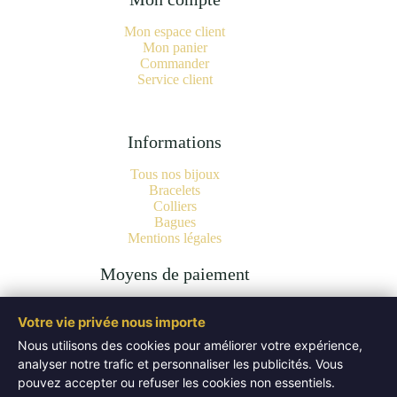
Mon espace client
Mon panier
Commander
Service client
Informations
Tous nos bijoux
Bracelets
Colliers
Bagues
Mentions légales
Moyens de paiement
Votre vie privée nous importe
Nous utilisons des cookies pour améliorer votre expérience,
analyser notre trafic et personnaliser les publicités. Vous
Copyright © 2026 Bijoux Pierres Naturelles | Lithothérapie -
Authentiques Minéraux - WordPress Theme by
Creative
pouvez accepter ou refuser les cookies non essentiels.