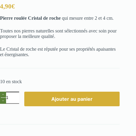
4,90
€
Pierre roulée Cristal de roche
qui mesure entre 2 et 4 cm.
Toutes nos pierres naturelles sont sélectionnés avec soin pour
proposer la meilleure qualité.
Le Cristal de roche est réputée pour ses propriétés apaisantes
et énergisantes.
10 en stock
quantité
Ajouter au panier
de
Pierre
roulée
Cristal
de
roche