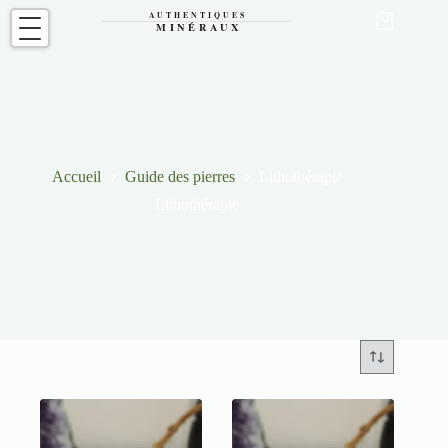
Passer
au
Panier
contenu
d’achat
Accueil
Guide des pierres
Lithothérapie
Lithothérapie