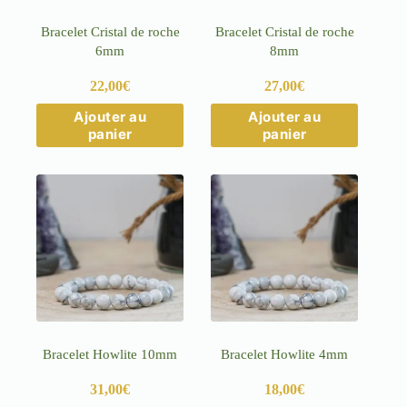
du
du
produit
produit
Bracelet Cristal de roche
Bracelet Cristal de roche
6mm
8mm
22,00
€
27,00
€
Ce
Ce
Ajouter au
Ajouter au
produit
produit
panier
panier
a
a
plusieurs
plusieurs
variations.
variations.
Les
Les
options
options
peuvent
peuvent
être
être
choisies
choisies
sur
sur
la
la
page
page
du
du
produit
produit
Bracelet Howlite 10mm
Bracelet Howlite 4mm
31,00
€
18,00
€