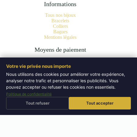
Informations
Tous nos bijoux
Bracelets
Colliers
Bagues
Mentions légales
Moyens de paiement
Votre vie privée nous importe
Nous utilisons des cookies pour améliorer votre expérience,
analyser notre trafic et personnaliser les publicités. Vous
Copyright © 2026 Bijoux Pierres Naturelles | Lithothérapie -
Authentiques Minéraux - WordPress Theme by
Creative
pouvez accepter ou refuser les cookies non essentiels.
Themes
.
Politique de confidentialité
Tout refuser
Tout accepter
⚡
🚚
Livraison offerte
dès 50 EUR
Expédition sous 72h
Retours sous 14 jours
↩
⭐
🔬
Pierres testées
en boutique
📜
Bijoux certifiés
laboratoire
4,9/5
– 52 avis Google