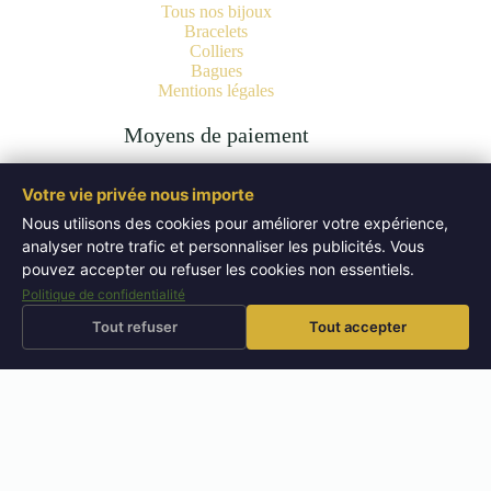
Tous nos bijoux
Bracelets
Colliers
Bagues
Mentions légales
Moyens de paiement
Votre vie privée nous importe
Nous utilisons des cookies pour améliorer votre expérience,
analyser notre trafic et personnaliser les publicités. Vous
Copyright © 2026 Bijoux Pierres Naturelles | Lithothérapie -
Authentiques Minéraux - WordPress Theme by
Creative
pouvez accepter ou refuser les cookies non essentiels.
Themes
.
Politique de confidentialité
Tout refuser
Tout accepter
⚡
🚚
Livraison offerte
dès 50 EUR
Expédition sous 72h
Retours sous 14 jours
↩
⭐
🔬
Pierres testées
en boutique
📜
Bijoux certifiés
laboratoire
4,9/5
– 52 avis Google
BOUTIQUE PIERRES NATURELLES — AIX-EN-PROVENCE