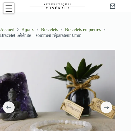
Passer
au
Panier
contenu
d’achat
Accueil
Bijoux
Bracelets
Bracelets en pierres
Bracelet Sélénite – sommeil réparateur 6mm