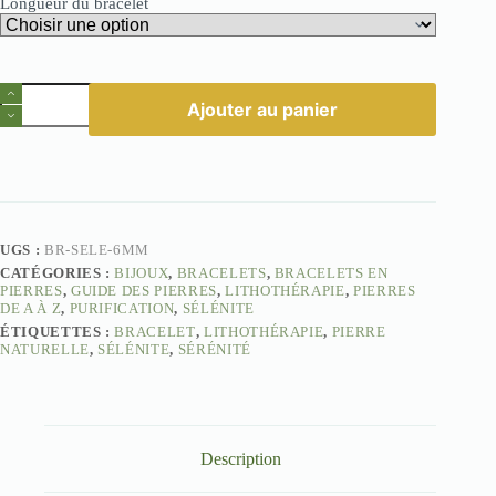
Longueur du bracelet
quantité
Ajouter au panier
de
Bracelet
Sélénite
-
sommeil
réparateur
6mm
UGS :
BR-SELE-6MM
CATÉGORIES :
BIJOUX
,
BRACELETS
,
BRACELETS EN
PIERRES
,
GUIDE DES PIERRES
,
LITHOTHÉRAPIE
,
PIERRES
DE A À Z
,
PURIFICATION
,
SÉLÉNITE
ÉTIQUETTES :
BRACELET
,
LITHOTHÉRAPIE
,
PIERRE
NATURELLE
,
SÉLÉNITE
,
SÉRÉNITÉ
Description