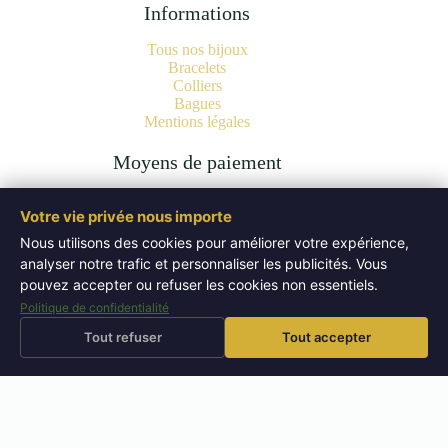
Informations
Tous nos bijoux
Bracelets
Colliers
Bagues
Mentions légales
Moyens de paiement
Votre vie privée nous importe
Nous utilisons des cookies pour améliorer votre expérience,
analyser notre trafic et personnaliser les publicités. Vous
Copyright © 2026 Bijoux Pierres Naturelles | Lithothérapie -
Authentiques Minéraux - WordPress Theme by
Creative
pouvez accepter ou refuser les cookies non essentiels.
Themes
.
Politique de confidentialité
Tout refuser
Tout accepter
⚡
🚚
Livraison offerte
dès 50 EUR
Expédition sous 72h
Retours sous 14 jours
↩
⭐
🔬
Pierres testées
en boutique
📜
Bijoux certifiés
laboratoire
4,9/5
– 52 avis Google