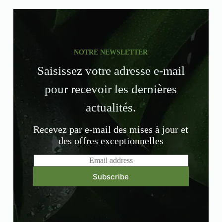
NOTRE NEWSLETTER
Saisissez votre adresse e-mail
pour recevoir les dernières
actualités.
Recevez par e-mail des mises à jour et
des offres exceptionnelles
E
m
a
Subscribe
i
l
*