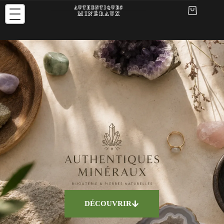
Bijoux en Pierres Naturelles – Boutique Lithôthérapie Aix-en-Provenc
DÉCOUVRIR