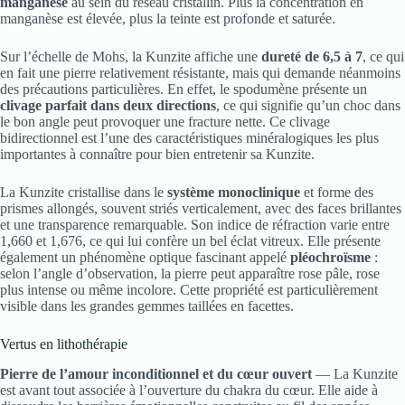
manganèse
au sein du réseau cristallin. Plus la concentration en
manganèse est élevée, plus la teinte est profonde et saturée.
Sur l’échelle de Mohs, la Kunzite affiche une
dureté de 6,5 à 7
, ce qui
en fait une pierre relativement résistante, mais qui demande néanmoins
des précautions particulières. En effet, le spodumène présente un
clivage parfait dans deux directions
, ce qui signifie qu’un choc dans
le bon angle peut provoquer une fracture nette. Ce clivage
bidirectionnel est l’une des caractéristiques minéralogiques les plus
importantes à connaître pour bien entretenir sa Kunzite.
La Kunzite cristallise dans le
système monoclinique
et forme des
prismes allongés, souvent striés verticalement, avec des faces brillantes
et une transparence remarquable. Son indice de réfraction varie entre
1,660 et 1,676, ce qui lui confère un bel éclat vitreux. Elle présente
également un phénomène optique fascinant appelé
pléochroïsme
:
selon l’angle d’observation, la pierre peut apparaître rose pâle, rose
plus intense ou même incolore. Cette propriété est particulièrement
visible dans les grandes gemmes taillées en facettes.
Vertus en lithothérapie
Pierre de l’amour inconditionnel et du cœur ouvert
— La Kunzite
est avant tout associée à l’ouverture du chakra du cœur. Elle aide à