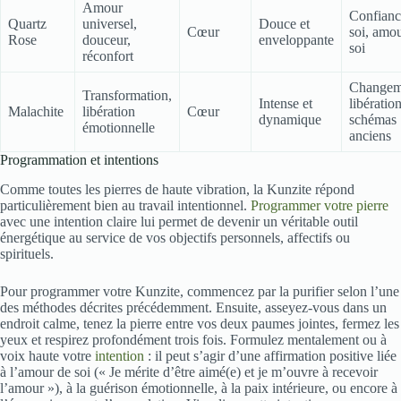
Amour
Confianc
Quartz
universel,
Douce et
Cœur
soi, amo
Rose
douceur,
enveloppante
soi
réconfort
Changem
Transformation,
Intense et
libératio
Malachite
libération
Cœur
dynamique
schémas
émotionnelle
anciens
Programmation et intentions
Comme toutes les pierres de haute vibration, la Kunzite répond
particulièrement bien au travail intentionnel.
Programmer votre pierre
avec une intention claire lui permet de devenir un véritable outil
énergétique au service de vos objectifs personnels, affectifs ou
spirituels.
Pour programmer votre Kunzite, commencez par la purifier selon l’une
des méthodes décrites précédemment. Ensuite, asseyez-vous dans un
endroit calme, tenez la pierre entre vos deux paumes jointes, fermez les
yeux et respirez profondément trois fois. Formulez mentalement ou à
voix haute votre
intention
: il peut s’agir d’une affirmation positive liée
à l’amour de soi (« Je mérite d’être aimé(e) et je m’ouvre à recevoir
l’amour »), à la guérison émotionnelle, à la paix intérieure, ou encore à