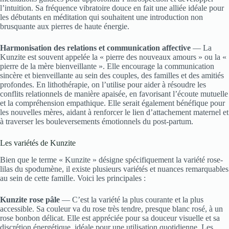
l’intuition. Sa fréquence vibratoire douce en fait une alliée idéale pour
les débutants en méditation qui souhaitent une introduction non
brusquante aux pierres de haute énergie.
Harmonisation des relations et communication affective
— La
Kunzite est souvent appelée la « pierre des nouveaux amours » ou la «
pierre de la mère bienveillante ». Elle encourage la communication
sincère et bienveillante au sein des couples, des familles et des amitiés
profondes. En lithothérapie, on l’utilise pour aider à résoudre les
conflits relationnels de manière apaisée, en favorisant l’écoute mutuelle
et la compréhension empathique. Elle serait également bénéfique pour
les nouvelles mères, aidant à renforcer le lien d’attachement maternel et
à traverser les bouleversements émotionnels du post-partum.
Les variétés de Kunzite
Bien que le terme « Kunzite » désigne spécifiquement la variété rose-
lilas du spodumène, il existe plusieurs variétés et nuances remarquables
au sein de cette famille. Voici les principales :
Kunzite rose pâle
— C’est la variété la plus courante et la plus
accessible. Sa couleur va du rose très tendre, presque blanc rosé, à un
rose bonbon délicat. Elle est appréciée pour sa douceur visuelle et sa
discrétion énergétique, idéale pour une utilisation quotidienne. Les