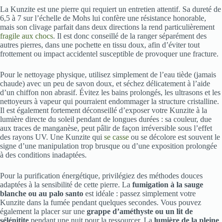
La Kunzite est une pierre qui requiert un entretien attentif. Sa dureté de
6,5 à 7 sur l’échelle de Mohs lui confère une résistance honorable,
mais son clivage parfait dans deux directions la rend particulièrement
fragile aux chocs
. Il est donc conseillé de la ranger séparément des
autres pierres, dans une pochette en tissu doux, afin d’éviter tout
frottement ou impact accidentel susceptible de provoquer une fracture.
Pour le nettoyage physique, utilisez simplement de l’eau tiède (jamais
chaude) avec un peu de savon doux, et séchez délicatement à l’aide
d’un chiffon non abrasif. Évitez les bains prolongés, les ultrasons et les
nettoyeurs à vapeur qui pourraient endommager la structure cristalline.
Il est également fortement déconseillé d’exposer votre Kunzite à la
lumière directe du soleil pendant de longues durées : sa couleur, due
aux traces de manganèse, peut pâlir de façon irréversible sous l’effet
des rayons UV. Une Kunzite qui
se casse
ou se décolore est souvent le
signe d’une manipulation trop brusque ou d’une exposition prolongée
à des conditions inadaptées.
Pour la purification énergétique, privilégiez des méthodes douces
adaptées à la sensibilité de cette pierre. La
fumigation à la sauge
blanche ou au palo santo
est idéale : passez simplement votre
Kunzite dans la fumée pendant quelques secondes. Vous pouvez
également la placer sur une
grappe d’améthyste ou un lit de
sélénitite
pendant une nuit pour la ressourcer. La
lumière de la pleine