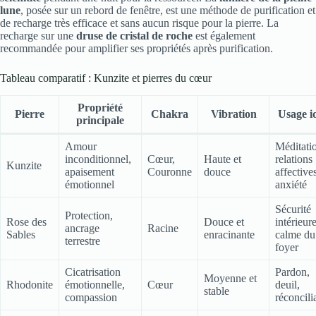
lune
, posée sur un rebord de fenêtre, est une méthode de purification et
de recharge très efficace et sans aucun risque pour la pierre. La
recharge sur une
druse de cristal de roche
est également
recommandée pour amplifier ses propriétés après purification.
Tableau comparatif : Kunzite et pierres du cœur
Propriété
Pierre
Chakra
Vibration
Usage i
principale
Amour
Méditati
inconditionnel,
Cœur,
Haute et
relations
Kunzite
apaisement
Couronne
douce
affective
émotionnel
anxiété
Sécurité
Protection,
Rose des
Douce et
intérieure
ancrage
Racine
Sables
enracinante
calme du
terrestre
foyer
Cicatrisation
Pardon,
Moyenne et
Rhodonite
émotionnelle,
Cœur
deuil,
stable
compassion
réconcili