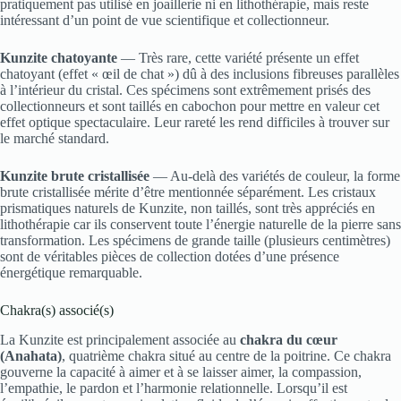
pratiquement pas utilisé en joaillerie ni en lithothérapie, mais reste
intéressant d’un point de vue scientifique et collectionneur.
Kunzite chatoyante
— Très rare, cette variété présente un effet
chatoyant (effet « œil de chat ») dû à des inclusions fibreuses parallèles
à l’intérieur du cristal. Ces spécimens sont extrêmement prisés des
collectionneurs et sont taillés en cabochon pour mettre en valeur cet
effet optique spectaculaire. Leur rareté les rend difficiles à trouver sur
le marché standard.
Kunzite brute cristallisée
— Au-delà des variétés de couleur, la forme
brute cristallisée mérite d’être mentionnée séparément. Les cristaux
prismatiques naturels de Kunzite, non taillés, sont très appréciés en
lithothérapie car ils conservent toute l’énergie naturelle de la pierre sans
transformation. Les spécimens de grande taille (plusieurs centimètres)
sont de véritables pièces de collection dotées d’une présence
énergétique remarquable.
Chakra(s) associé(s)
La Kunzite est principalement associée au
chakra du cœur
(Anahata)
, quatrième chakra situé au centre de la poitrine. Ce chakra
gouverne la capacité à aimer et à se laisser aimer, la compassion,
l’empathie, le pardon et l’harmonie relationnelle. Lorsqu’il est