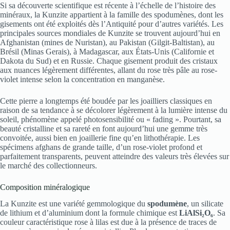
Si sa découverte scientifique est récente à l’échelle de l’histoire des
minéraux, la Kunzite appartient à la famille des spodumènes, dont les
gisements ont été exploités dès l’Antiquité pour d’autres variétés. Les
principales sources mondiales de Kunzite se trouvent aujourd’hui en
Afghanistan (mines de Nuristan), au Pakistan (Gilgit-Baltistan), au
Brésil (Minas Gerais), à Madagascar, aux États-Unis (Californie et
Dakota du Sud) et en Russie. Chaque gisement produit des cristaux
aux nuances légèrement différentes, allant du rose très pâle au rose-
violet intense selon la concentration en manganèse.
Cette pierre a longtemps été boudée par les joailliers classiques en
raison de sa tendance à se décolorer légèrement à la lumière intense du
soleil, phénomène appelé photosensibilité ou « fading ». Pourtant, sa
beauté cristalline et sa rareté en font aujourd’hui une gemme très
convoitée, aussi bien en joaillerie fine qu’en lithothérapie. Les
spécimens afghans de grande taille, d’un rose-violet profond et
parfaitement transparents, peuvent atteindre des valeurs très élevées sur
le marché des collectionneurs.
Composition minéralogique
La Kunzite est une variété gemmologique du
spodumène
, un silicate
de lithium et d’aluminium dont la formule chimique est
LiAlSi₂O₆
. Sa
couleur caractéristique rose à lilas est due à la présence de traces de