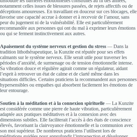
dissoudre les barrières émotionnelles construites au fil des années,
notamment celles issues de blessures passées, de rejets affectifs ou de
déceptions amoureuses. En travaillant en douceur sur ces blocages, elle
favorise une capacité accrue à donner et à recevoir de l’amour, sans
peur du jugement ni de la vulnérabilité. Elle est particulièrement
recommandée aux personnes qui ont du mal à exprimer leurs émotions
ou qui se ferment instinctivement aux autres.
Apaisement du système nerveux et gestion du stress
— Dans la
tradition lithothérapeutique, la Kunzite est réputée pour ses effets
calmants sur le système nerveux. Elle serait utile pour traverser les
périodes d’anxiété, de surmenage ou de tension émotionnelle intense.
Sa vibration douce et régulière agirait comme un régulateur, aidant
l’esprit à retrouver un état de calme et de clarté même dans les
situations difficiles. Certains praticiens la recommandent aux personnes
hypersensibles ou empathes qui absorbent facilement les émotions de
leur entourage.
Soutien à la méditation et à la connexion spirituelle
— La Kunzite
est considérée comme une pierre de haute vibration, particulièrement
adaptée aux pratiques méditatives et à la connexion avec des
dimensions subtiles. Elle faciliterait l’accès à des états de conscience
élevés, favorisant la clairvoyance émotionnelle et la communion avec
son moi supérieur. De nombreux praticiens l’utilisent lors de
méditations guidées pour approfondir l’introspection et développer