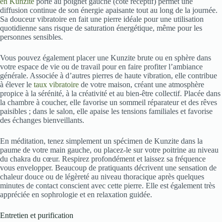
en Kunzite
porté au poignet gauche (côté réceptif) permet une
diffusion continue de son énergie apaisante tout au long de la journée.
Sa douceur vibratoire en fait une pierre idéale pour une utilisation
quotidienne sans risque de saturation énergétique, même pour les
personnes sensibles.
Vous pouvez également placer une Kunzite brute ou en sphère dans
votre espace de vie ou de travail pour en faire profiter l’ambiance
générale. Associée à d’autres pierres de haute vibration, elle contribue
à élever le
taux vibratoire
de votre maison, créant une atmosphère
propice à la sérénité, à la créativité et au bien-être collectif. Placée dans
la chambre à coucher, elle favorise un sommeil réparateur et des rêves
paisibles ; dans le salon, elle apaise les tensions familiales et favorise
des échanges bienveillants.
En méditation, tenez simplement un spécimen de Kunzite dans la
paume de votre main gauche, ou placez-le sur votre poitrine au niveau
du chakra du cœur. Respirez profondément et laissez sa fréquence
vous envelopper. Beaucoup de pratiquants décrivent une sensation de
chaleur douce ou de légèreté au niveau thoracique après quelques
minutes de contact conscient avec cette pierre. Elle est également très
appréciée en sophrologie et en relaxation guidée.
Entretien et purification