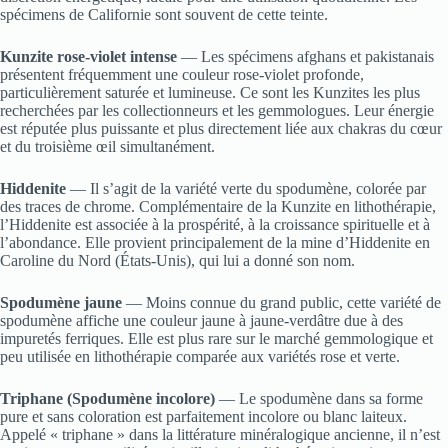
spécimens de Californie sont souvent de cette teinte.
Kunzite rose-violet intense
— Les spécimens afghans et pakistanais
présentent fréquemment une couleur rose-violet profonde,
particulièrement saturée et lumineuse. Ce sont les Kunzites les plus
recherchées par les collectionneurs et les gemmologues. Leur énergie
est réputée plus puissante et plus directement liée aux chakras du cœur
et du troisième œil simultanément.
Hiddenite
— Il s’agit de la variété verte du spodumène, colorée par
des traces de chrome. Complémentaire de la Kunzite en lithothérapie,
l’Hiddenite est associée à la prospérité, à la croissance spirituelle et à
l’abondance. Elle provient principalement de la mine d’Hiddenite en
Caroline du Nord (États-Unis), qui lui a donné son nom.
Spodumène jaune
— Moins connue du grand public, cette variété de
spodumène affiche une couleur jaune à jaune-verdâtre due à des
impuretés ferriques. Elle est plus rare sur le marché gemmologique et
peu utilisée en lithothérapie comparée aux variétés rose et verte.
Triphane (Spodumène incolore)
— Le spodumène dans sa forme
pure et sans coloration est parfaitement incolore ou blanc laiteux.
Appelé « triphane » dans la littérature minéralogique ancienne, il n’est