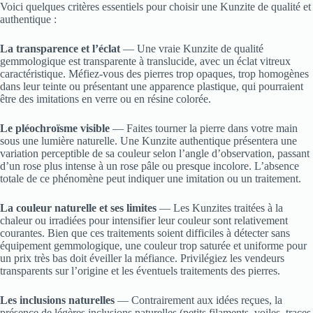
Voici quelques critères essentiels pour choisir une Kunzite de qualité et
authentique :
La transparence et l’éclat
— Une vraie Kunzite de qualité
gemmologique est transparente à translucide, avec un éclat vitreux
caractéristique. Méfiez-vous des pierres trop opaques, trop homogènes
dans leur teinte ou présentant une apparence plastique, qui pourraient
être des imitations en verre ou en résine colorée.
Le pléochroïsme visible
— Faites tourner la pierre dans votre main
sous une lumière naturelle. Une Kunzite authentique présentera une
variation perceptible de sa couleur selon l’angle d’observation, passant
d’un rose plus intense à un rose pâle ou presque incolore. L’absence
totale de ce phénomène peut indiquer une imitation ou un traitement.
La couleur naturelle et ses limites
— Les Kunzites traitées à la
chaleur ou irradiées pour intensifier leur couleur sont relativement
courantes. Bien que ces traitements soient difficiles à détecter sans
équipement gemmologique, une couleur trop saturée et uniforme pour
un prix très bas doit éveiller la méfiance. Privilégiez les vendeurs
transparents sur l’origine et les éventuels traitements des pierres.
Les inclusions naturelles
— Contrairement aux idées reçues, la
présence de légères inclusions naturelles (petits filaments, voiles, traces