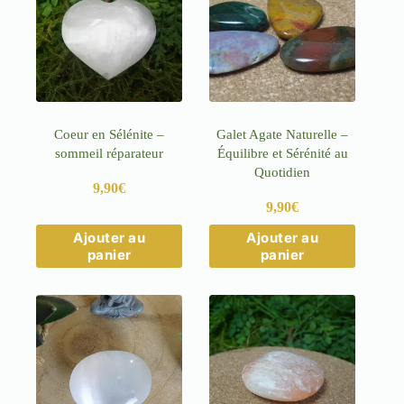
Coeur en Sélénite –
Galet Agate Naturelle –
sommeil réparateur
Équilibre et Sérénité au
Quotidien
9,90
€
9,90
€
Ajouter au
Ajouter au
panier
panier