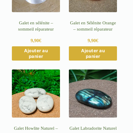
Galet en sélénite –
Galet en Sélénite Orange
sommeil réparateur
– sommeil réparateur
9,90
€
9,90
€
Ajouter au
Ajouter au
panier
panier
Galet Howlite Naturel –
Galet Labradorite Naturel