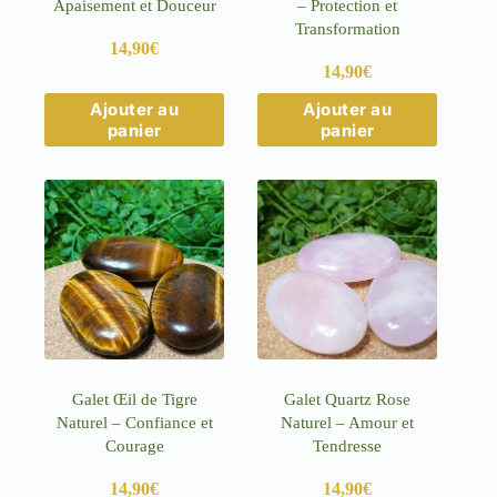
Apaisement et Douceur
– Protection et
Transformation
14,90
€
14,90
€
Ajouter au
Ajouter au
panier
panier
Galet Œil de Tigre
Galet Quartz Rose
Naturel – Confiance et
Naturel – Amour et
Courage
Tendresse
14,90
€
14,90
€