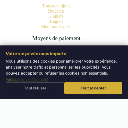
Tous nos bijoux
Bracelets
Colliers
Bagues
Mentions légales
Moyens de paiement
Votre vie privée nous importe
Nous utilisons des cookies pour améliorer votre expérience,
analyser notre trafic et personnaliser les publicités. Vous
Copyright © 2026 Bijoux Pierres Naturelles | Lithothérapie -
Authentiques Minéraux - WordPress Theme by
Creative
pouvez accepter ou refuser les cookies non essentiels.
Themes
.
Politique de confidentialité
Tout refuser
Tout accepter
⚡
🚚
Livraison offerte
dès 50 EUR
Expédition sous 72h
Retours sous 14 jours
↩
⭐
🔬
Pierres testées
en boutique
📜
Bijoux certifiés
laboratoire
4,9/5
– 52 avis Google
BOUTIQUE PIERRES NATURELLES — AIX-EN-PROVENCE