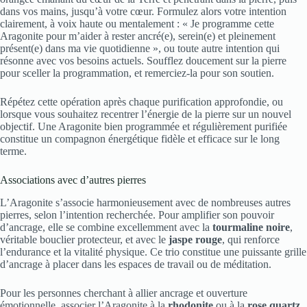
dans vos mains, jusqu’à votre cœur. Formulez alors votre intention
clairement, à voix haute ou mentalement : « Je programme cette
Aragonite pour m’aider à rester ancré(e), serein(e) et pleinement
présent(e) dans ma vie quotidienne », ou toute autre intention qui
résonne avec vos besoins actuels. Soufflez doucement sur la pierre
pour sceller la programmation, et remerciez-la pour son soutien.
Répétez cette opération après chaque purification approfondie, ou
lorsque vous souhaitez recentrer l’énergie de la pierre sur un nouvel
objectif. Une Aragonite bien programmée et régulièrement purifiée
constitue un compagnon énergétique fidèle et efficace sur le long
terme.
Associations avec d’autres pierres
L’Aragonite s’associe harmonieusement avec de nombreuses autres
pierres, selon l’intention recherchée. Pour amplifier son pouvoir
d’ancrage, elle se combine excellemment avec la
tourmaline noire
,
véritable bouclier protecteur, et avec le
jaspe rouge
, qui renforce
l’endurance et la vitalité physique. Ce trio constitue une puissante grille
d’ancrage à placer dans les espaces de travail ou de méditation.
Pour les personnes cherchant à allier ancrage et ouverture
émotionnelle, associer l’Aragonite à la
rhodonite
ou à la
rose quartz