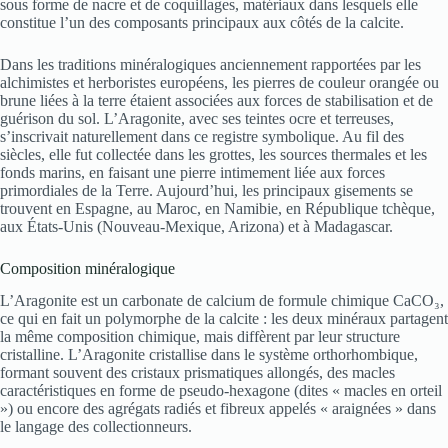
sous forme de nacre et de coquillages, matériaux dans lesquels elle
constitue l’un des composants principaux aux côtés de la calcite.
Dans les traditions minéralogiques anciennement rapportées par les
alchimistes et herboristes européens, les pierres de couleur orangée ou
brune liées à la terre étaient associées aux forces de stabilisation et de
guérison du sol. L’Aragonite, avec ses teintes ocre et terreuses,
s’inscrivait naturellement dans ce registre symbolique. Au fil des
siècles, elle fut collectée dans les grottes, les sources thermales et les
fonds marins, en faisant une pierre intimement liée aux forces
primordiales de la Terre. Aujourd’hui, les principaux gisements se
trouvent en Espagne, au Maroc, en Namibie, en République tchèque,
aux États-Unis (Nouveau-Mexique, Arizona) et à Madagascar.
Composition minéralogique
L’Aragonite est un carbonate de calcium de formule chimique CaCO₃,
ce qui en fait un polymorphe de la calcite : les deux minéraux partagent
la même composition chimique, mais diffèrent par leur structure
cristalline. L’Aragonite cristallise dans le système orthorhombique,
formant souvent des cristaux prismatiques allongés, des macles
caractéristiques en forme de pseudo-hexagone (dites « macles en orteil
») ou encore des agrégats radiés et fibreux appelés « araignées » dans
le langage des collectionneurs.