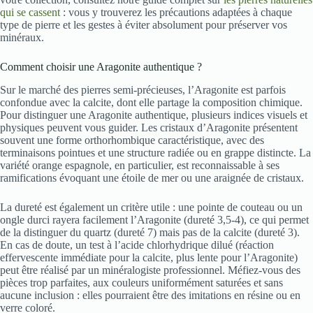
qui se cassent
: vous y trouverez les précautions adaptées à chaque
type de pierre et les gestes à éviter absolument pour préserver vos
minéraux.
Comment choisir une Aragonite authentique ?
Sur le marché des pierres semi-précieuses, l’Aragonite est parfois
confondue avec la calcite, dont elle partage la composition chimique.
Pour distinguer une Aragonite authentique, plusieurs indices visuels et
physiques peuvent vous guider. Les cristaux d’Aragonite présentent
souvent une forme orthorhombique caractéristique, avec des
terminaisons pointues et une structure radiée ou en grappe distincte. La
variété orange espagnole, en particulier, est reconnaissable à ses
ramifications évoquant une étoile de mer ou une araignée de cristaux.
La dureté est également un critère utile : une pointe de couteau ou un
ongle durci rayera facilement l’Aragonite (dureté 3,5-4), ce qui permet
de la distinguer du quartz (dureté 7) mais pas de la calcite (dureté 3).
En cas de doute, un test à l’acide chlorhydrique dilué (réaction
effervescente immédiate pour la calcite, plus lente pour l’Aragonite)
peut être réalisé par un minéralogiste professionnel. Méfiez-vous des
pièces trop parfaites, aux couleurs uniformément saturées et sans
aucune inclusion : elles pourraient être des imitations en résine ou en
verre coloré.