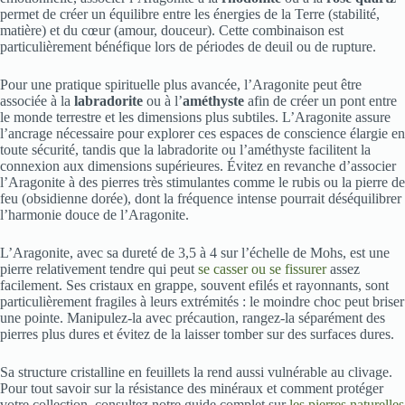
permet de créer un équilibre entre les énergies de la Terre (stabilité,
matière) et du cœur (amour, douceur). Cette combinaison est
particulièrement bénéfique lors de périodes de deuil ou de rupture.
Pour une pratique spirituelle plus avancée, l’Aragonite peut être
associée à la
labradorite
ou à l’
améthyste
afin de créer un pont entre
le monde terrestre et les dimensions plus subtiles. L’Aragonite assure
l’ancrage nécessaire pour explorer ces espaces de conscience élargie en
toute sécurité, tandis que la labradorite ou l’améthyste facilitent la
connexion aux dimensions supérieures. Évitez en revanche d’associer
l’Aragonite à des pierres très stimulantes comme le rubis ou la pierre de
feu (obsidienne dorée), dont la fréquence intense pourrait déséquilibrer
l’harmonie douce de l’Aragonite.
L’Aragonite, avec sa dureté de 3,5 à 4 sur l’échelle de Mohs, est une
pierre relativement tendre qui peut
se casser ou se fissurer
assez
facilement. Ses cristaux en grappe, souvent efilés et rayonnants, sont
particulièrement fragiles à leurs extrémités : le moindre choc peut briser
une pointe. Manipulez-la avec précaution, rangez-la séparément des
pierres plus dures et évitez de la laisser tomber sur des surfaces dures.
Sa structure cristalline en feuillets la rend aussi vulnérable au clivage.
Pour tout savoir sur la résistance des minéraux et comment protéger
votre collection, consultez notre guide complet sur
les pierres naturelles