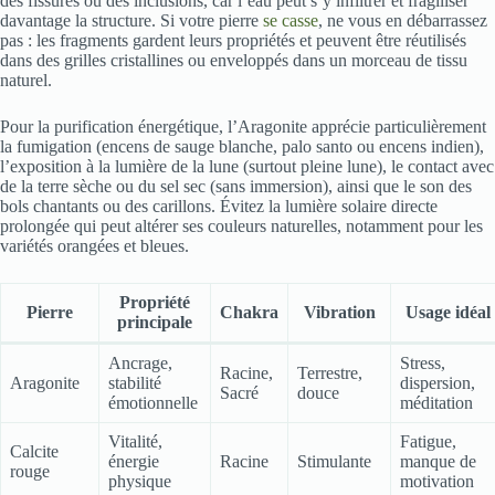
des fissures ou des inclusions, car l’eau peut s’y infiltrer et fragiliser
davantage la structure. Si votre pierre
se casse
, ne vous en débarrassez
pas : les fragments gardent leurs propriétés et peuvent être réutilisés
dans des grilles cristallines ou enveloppés dans un morceau de tissu
naturel.
Pour la purification énergétique, l’Aragonite apprécie particulièrement
la fumigation (encens de sauge blanche, palo santo ou encens indien),
l’exposition à la lumière de la lune (surtout pleine lune), le contact avec
de la terre sèche ou du sel sec (sans immersion), ainsi que le son des
bols chantants ou des carillons. Évitez la lumière solaire directe
prolongée qui peut altérer ses couleurs naturelles, notamment pour les
variétés orangées et bleues.
Propriété
Pierre
Chakra
Vibration
Usage idéal
principale
Ancrage,
Stress,
Racine,
Terrestre,
Aragonite
stabilité
dispersion,
Sacré
douce
émotionnelle
méditation
Vitalité,
Fatigue,
Calcite
énergie
Racine
Stimulante
manque de
rouge
physique
motivation