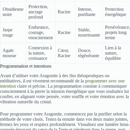
Protection,
Obsidienne
Intense,
Protection
ancrage
Racine
noire
purifiante
énergétique
profond
Endurance,
Persévérance
Jaspe
Stable,
courage,
Racine
projets long
rouge
nourrissante
enracinement
terme
Connexion à
Lien à la
Agate
Cœur,
Douce,
la nature,
nature,
mousse
Racine
régénérante
croissance
équilibre
Programmation et intentions
Avant d’utiliser votre Aragonite à des fins thérapeutiques ou
méditatives, il est vivement recommandé de la
programmer avec une
intention
claire et précise. La programmation consiste à communiquer
consciemment à la pierre la mission énergétique que vous souhaitez lui
confier, en alignant votre pensée, votre souffle et votre émotion avec la
vibration naturelle du cristal.
Pour programmer votre Aragonite, commencez par la purifier selon la
méthode de votre choix. Tenez-la ensuite dans vos deux mains jointes,
fermez les yeux et respirez profondément. Visualisez une lumière brun-
orangée émanant du cœur de la Terre et pénétrant dans la pierre, puis