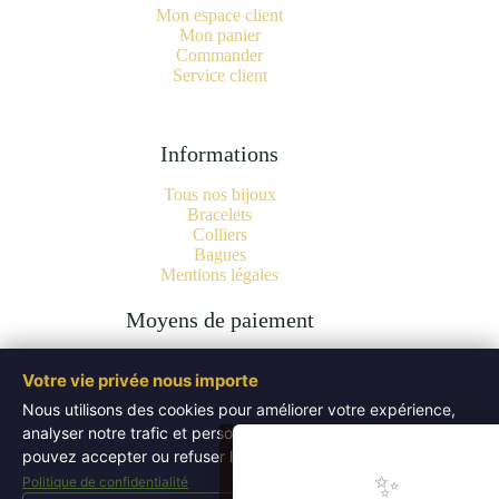
Mon espace client
Mon panier
Commander
Service client
Informations
Tous nos bijoux
Bracelets
Colliers
Bagues
Mentions légales
Moyens de paiement
Votre vie privée nous importe
Nous utilisons des cookies pour améliorer votre expérience,
analyser notre trafic et personnaliser les publicités. Vous
Copyright © 2026 Bijoux Pierres Naturelles | Lithothérapie -
Authentiques Minéraux - WordPress Theme by
Creative
pouvez accepter ou refuser les cookies non essentiels.
Themes
.
✨
Politique de confidentialité