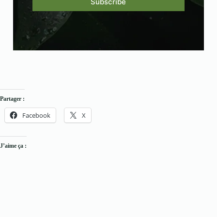
a
Subscribe
i
l
*
Partager :
Facebook
X
J’aime ça :