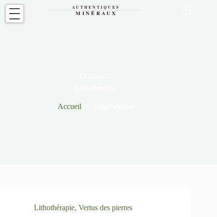
Passer
au
Panier
contenu
d’achat
CATÉGORIE
Lithothérapie
Accueil
Lithothérapie
Lithothérapie
,
Vertus des pierres