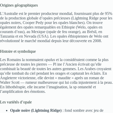
Origines géographiques
L’Australie est le premier producteur mondial, fournissant plus de 95%
de la production globale d’opales précieuses (Lightning Ridge pour les
opales noires, Cooper Pedy pour les opales blanches). On trouve
également des opales remarquables en Ethiopie (Welo, opales en
courants d’eau), au Mexique (opale de feu orange), au Brésil, en
Tanzania et en Nevada (USA). Les opales éthiopiennes de Welo ont
révolutionné le marché mondial depuis leur découverte en 2008.
Histoire et symbolique
Les Romains la nommaient
opalus
et la considéraient comme la plus
précieuse de toutes les pierres — Pl ine l’Ancien écrivait qu’elle
combinait la beauté de toutes les autres gemmes. Les Arabes croyaient
qu’elle tombait du ciel pendant les orages et capturait les éclairs. En
Angleterre victorienne, elle devint « maudite » après un roman de
Walter Scott — rumeur malheureuse qui lui colla injustement à la peau.
En lithothérapie, elle incarne l’imagination, la sp ontaneité et
l’amplification des émotions.
Les variétés d’opale
Opale noire (Lightning Ridge)
: fond sombre avec jeu de