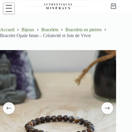
Passer
au
Panier
contenu
d’achat
Accueil
Bijoux
Bracelets
Bracelets en pierres
Bracelet Opale 6mm – Créativité et Joie de Vivre