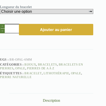
Longueur du bracelet
quantité
Ajouter au panier
de
Bracelet
Opale
6mm
–
Créativité
et
Joie
UGS :
BR-OPAL-6MM
de
CATÉGORIES :
BIJOUX
,
BRACELETS
,
BRACELETS EN
Vivre
PIERRES
,
OPALE
,
PIERRES DE A À Z
ÉTIQUETTES :
BRACELET
,
LITHOTHÉRAPIE
,
OPALE
,
PIERRE NATURELLE
Description