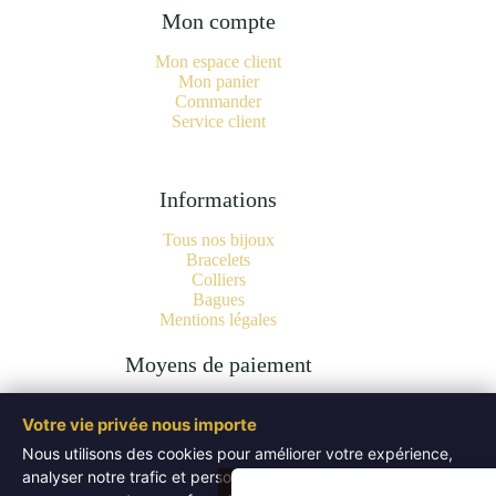
Mon compte
Mon espace client
Mon panier
Commander
Service client
Informations
Tous nos bijoux
Bracelets
Colliers
Bagues
Mentions légales
Moyens de paiement
Votre vie privée nous importe
Nous utilisons des cookies pour améliorer votre expérience,
analyser notre trafic et personnaliser les publicités. Vous
Copyright © 2026 Bijoux Pierres Naturelles | Lithothérapie -