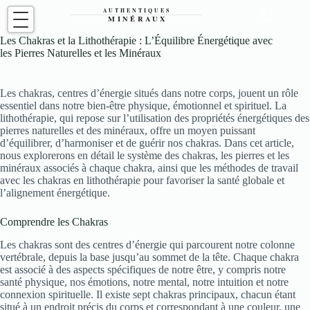
Passer
au
Panier
contenu
d’achat
Les Chakras et la Lithothérapie : L’Équilibre Énergétique avec
les Pierres Naturelles et les Minéraux
Les chakras, centres d’énergie situés dans notre corps, jouent un rôle
essentiel dans notre bien-être physique, émotionnel et spirituel. La
lithothérapie, qui repose sur l’utilisation des propriétés énergétiques des
pierres naturelles et des minéraux, offre un moyen puissant
d’équilibrer, d’harmoniser et de guérir nos chakras. Dans cet article,
nous explorerons en détail le système des chakras, les pierres et les
minéraux associés à chaque chakra, ainsi que les méthodes de travail
avec les chakras en lithothérapie pour favoriser la santé globale et
l’alignement énergétique.
Comprendre les Chakras
Les chakras sont des centres d’énergie qui parcourent notre colonne
vertébrale, depuis la base jusqu’au sommet de la tête. Chaque chakra
est associé à des aspects spécifiques de notre être, y compris notre
santé physique, nos émotions, notre mental, notre intuition et notre
connexion spirituelle. Il existe sept chakras principaux, chacun étant
situé à un endroit précis du corps et correspondant à une couleur, une