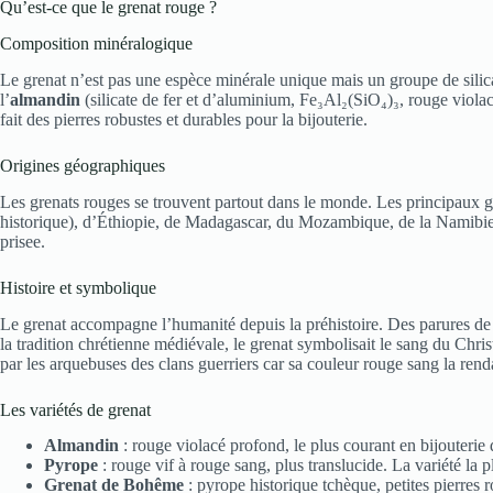
Qu’est-ce que le grenat rouge ?
Composition minéralogique
Le grenat n’est pas une espèce minérale unique mais un groupe de silica
l’
almandin
(silicate de fer et d’aluminium, Fe₃Al₂(SiO₄)₃, rouge violac
fait des pierres robustes et durables pour la bijouterie.
Origines géographiques
Les grenats rouges se trouvent partout dans le monde. Les principaux g
historique), d’Éthiopie, de Madagascar, du Mozambique, de la Namibie,
prisee.
Histoire et symbolique
Le grenat accompagne l’humanité depuis la préhistoire. Des parures de 
la tradition chrétienne médiévale, le grenat symbolisait le sang du Christ
par les arquebuses des clans guerriers car sa couleur rouge sang la ren
Les variétés de grenat
Almandin
: rouge violacé profond, le plus courant en bijouterie
Pyrope
: rouge vif à rouge sang, plus translucide. La variété la pl
Grenat de Bohême
: pyrope historique tchèque, petites pierres 