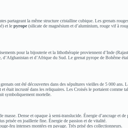
tes partageant la même structure cristalline cubique. Les grenats rouges
é) et le
pyrope
(silicate de magnésium et d’aluminium, rouge vif à roug
isements pour la bijouterie et la lithothérapie proviennent d’Inde (Raj
 d’Afghanistan et d’Afrique du Sud. Le grenat pyrope de Bohême était r
grenats ont été découvertes dans des sépultures vieilles de 5 000 ans. 
 et était incrusté dans les reliquaires. Les Croisés le portaient comme ta
dait symboliquement mortelle.
 de masse. Dense et opaque à semi-translucide. Énergie d’ancrage et de 
us prisée en joaillerie fine. Énergie de passion et de vitalité.
rouge-feu intenses montées en pavage. Très prisé des collectionneurs.