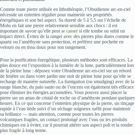
Comme toute pierre utilisée en lithothérapie, l’Obsidienne arc-en-ciel
nécessite un entretien régulier pour maintenir ses propriétés
énergétiques et son bel aspect. Sa dureté de 5 à 5,5 sur l’échelle de
Mohs en fait une pierre relativement sensible aux chocs : il est
important de savoir qu’elle peut
se casser
si elle tombe ou subit un
impact direct. Évitez de la ranger avec des pierres plus dures comme le
quartz ou l’améthyste sans protection, et préférez une pochette en
velours ou en tissu doux pour son rangement.
Pour la purification énergétique, plusieurs méthodes sont efficaces. La
plus douce est l’exposition à la lumière de la lune, particulièrement lors
de la pleine lune : déposez votre Obsidienne arc-en-ciel sur un rebord
de fenêtre ou dans votre jardin une nuit de pleine lune pour qu’elle se
recharge de manière naturelle. La fumigation (ou smudging) avec de la
sauge blanche, du palo santo ou de l’encens est également très efficace
pour éliminer les énergies accumulées. Vous pouvez aussi placer la
pierre sur un amas de cristal de roche ou d’améthyste pendant quelques
heures. En ce qui concerne l’entretien physique de la pierre, un rinçage
rapide à l’eau tiède suivi d’un séchage soigneux suffit pour maintenir
sa brillance — mais attention, comme pour toutes les pierres
volcaniques fragiles, un contact prolongé avec l’eau ou les produits
chimiques est à éviter, car il pourrait altérer son aspect poli et la rendre
plus
fragile
à long terme.