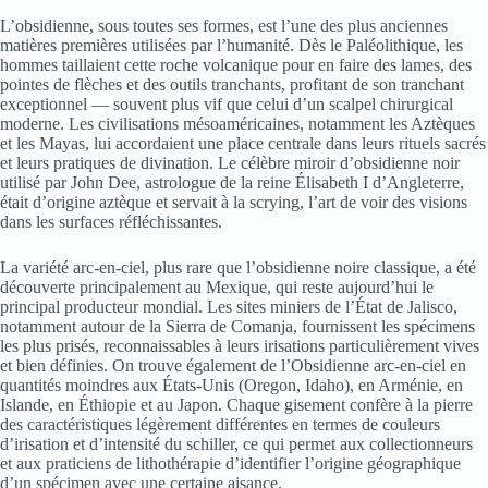
L’obsidienne, sous toutes ses formes, est l’une des plus anciennes
matières premières utilisées par l’humanité. Dès le Paléolithique, les
hommes taillaient cette roche volcanique pour en faire des lames, des
pointes de flèches et des outils tranchants, profitant de son tranchant
exceptionnel — souvent plus vif que celui d’un scalpel chirurgical
moderne. Les civilisations mésoaméricaines, notamment les Aztèques
et les Mayas, lui accordaient une place centrale dans leurs rituels sacrés
et leurs pratiques de divination. Le célèbre miroir d’obsidienne noir
utilisé par John Dee, astrologue de la reine Élisabeth I d’Angleterre,
était d’origine aztèque et servait à la scrying, l’art de voir des visions
dans les surfaces réfléchissantes.
La variété arc-en-ciel, plus rare que l’obsidienne noire classique, a été
découverte principalement au Mexique, qui reste aujourd’hui le
principal producteur mondial. Les sites miniers de l’État de Jalisco,
notamment autour de la Sierra de Comanja, fournissent les spécimens
les plus prisés, reconnaissables à leurs irisations particulièrement vives
et bien définies. On trouve également de l’Obsidienne arc-en-ciel en
quantités moindres aux États-Unis (Oregon, Idaho), en Arménie, en
Islande, en Éthiopie et au Japon. Chaque gisement confère à la pierre
des caractéristiques légèrement différentes en termes de couleurs
d’irisation et d’intensité du schiller, ce qui permet aux collectionneurs
et aux praticiens de lithothérapie d’identifier l’origine géographique
d’un spécimen avec une certaine aisance.