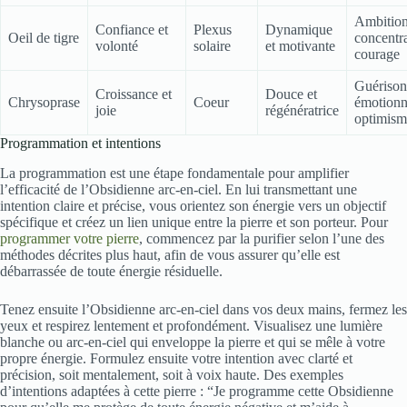
Ambition
Confiance et
Plexus
Dynamique
Oeil de tigre
concentra
volonté
solaire
et motivante
courage
Guérison
Croissance et
Douce et
Chrysoprase
Coeur
émotionn
joie
régénératrice
optimism
Programmation et intentions
La programmation est une étape fondamentale pour amplifier
l’efficacité de l’Obsidienne arc-en-ciel. En lui transmettant une
intention claire et précise, vous orientez son énergie vers un objectif
spécifique et créez un lien unique entre la pierre et son porteur. Pour
programmer votre pierre
, commencez par la purifier selon l’une des
méthodes décrites plus haut, afin de vous assurer qu’elle est
débarrassée de toute énergie résiduelle.
Tenez ensuite l’Obsidienne arc-en-ciel dans vos deux mains, fermez les
yeux et respirez lentement et profondément. Visualisez une lumière
blanche ou arc-en-ciel qui enveloppe la pierre et qui se mêle à votre
propre énergie. Formulez ensuite votre intention avec clarté et
précision, soit mentalement, soit à voix haute. Des exemples
d’intentions adaptées à cette pierre : “Je programme cette Obsidienne