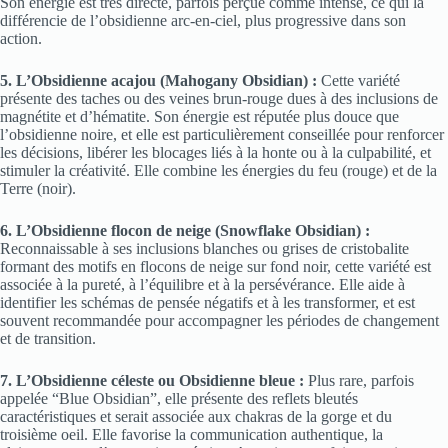
Son énergie est très directe, parfois perçue comme intense, ce qui la
différencie de l’obsidienne arc-en-ciel, plus progressive dans son
action.
5. L’Obsidienne acajou (Mahogany Obsidian) :
Cette variété
présente des taches ou des veines brun-rouge dues à des inclusions de
magnétite et d’hématite. Son énergie est réputée plus douce que
l’obsidienne noire, et elle est particulièrement conseillée pour renforcer
les décisions, libérer les blocages liés à la honte ou à la culpabilité, et
stimuler la créativité. Elle combine les énergies du feu (rouge) et de la
Terre (noir).
6. L’Obsidienne flocon de neige (Snowflake Obsidian) :
Reconnaissable à ses inclusions blanches ou grises de cristobalite
formant des motifs en flocons de neige sur fond noir, cette variété est
associée à la pureté, à l’équilibre et à la persévérance. Elle aide à
identifier les schémas de pensée négatifs et à les transformer, et est
souvent recommandée pour accompagner les périodes de changement
et de transition.
7. L’Obsidienne céleste ou Obsidienne bleue :
Plus rare, parfois
appelée “Blue Obsidian”, elle présente des reflets bleutés
caractéristiques et serait associée aux chakras de la gorge et du
troisième oeil. Elle favorise la communication authentique, la