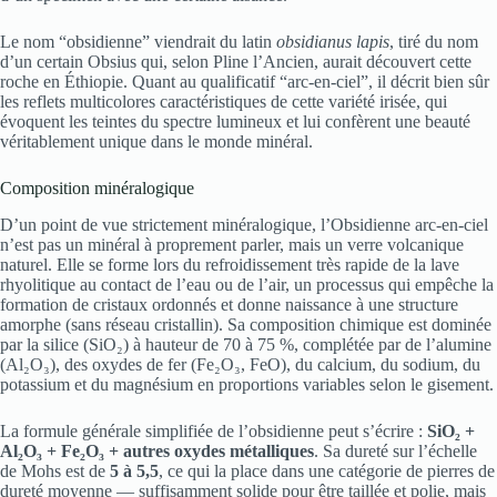
Le nom “obsidienne” viendrait du latin
obsidianus lapis
, tiré du nom
d’un certain Obsius qui, selon Pline l’Ancien, aurait découvert cette
roche en Éthiopie. Quant au qualificatif “arc-en-ciel”, il décrit bien sûr
les reflets multicolores caractéristiques de cette variété irisée, qui
évoquent les teintes du spectre lumineux et lui confèrent une beauté
véritablement unique dans le monde minéral.
Composition minéralogique
D’un point de vue strictement minéralogique, l’Obsidienne arc-en-ciel
n’est pas un minéral à proprement parler, mais un verre volcanique
naturel. Elle se forme lors du refroidissement très rapide de la lave
rhyolitique au contact de l’eau ou de l’air, un processus qui empêche la
formation de cristaux ordonnés et donne naissance à une structure
amorphe (sans réseau cristallin). Sa composition chimique est dominée
par la silice (SiO₂) à hauteur de 70 à 75 %, complétée par de l’alumine
(Al₂O₃), des oxydes de fer (Fe₂O₃, FeO), du calcium, du sodium, du
potassium et du magnésium en proportions variables selon le gisement.
La formule générale simplifiée de l’obsidienne peut s’écrire :
SiO₂ +
Al₂O₃ + Fe₂O₃ + autres oxydes métalliques
. Sa dureté sur l’échelle
de Mohs est de
5 à 5,5
, ce qui la place dans une catégorie de pierres de
dureté moyenne — suffisamment solide pour être taillée et polie, mais