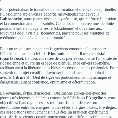
Pour potentialiser le travail de transformation et d’élévation spirituelle,
l’Obsidienne arc-en-ciel s’accorde merveilleusement avec la
Labradorite
, autre pierre irisée et mystérieuse, qui renforce l’intuition
et la connexion aux plans subtils. Cette association crée une alchimie
puissante entre ancrage terrestre (obsidienne) et ouverture aux
royaumes de l’invisible (labradorite), parfaite pour les pratiques de
méditation et de développement intuitif.
Pour un travail sur le coeur et la guérison émotionnelle, associez
l’Obsidienne arc-en-ciel à la
Rhodonite
ou à la
Rose de cristal
(quartz rose)
. La douceur rosée de ces pierres compense l’intensité de
l’obsidienne et ouvre un espace de bienveillance envers soi-même,
facilitant ainsi la libération des blessures émotionnelles profondes. Pour
soutenir un projet créatif ou favoriser l’abondance, la combinaison
avec la
Citrine
et l’
Oeil de tigre
est particulièrement dynamique et
énergisante, alliant confiance, optimisme et détermination.
En revanche, évitez d’associer l’Obsidienne arc-en-ciel avec des
pierres très légères et éthérées comme la
Sélénie
ou l’
Angélite
si votre
objectif est l’ancrage : ces associations risquent de créer un
déséquilibre entre les énergies hautes et les énergies basses. Privilegiez
ces associations uniquement si vous êtes un praticien expérimenté
capable de naviguer consciemment entre ces différentes fréquences