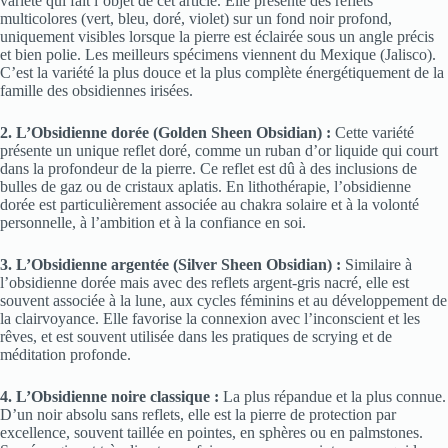
variété qui fait l’objet de cet article. Elle présente des reflets
multicolores (vert, bleu, doré, violet) sur un fond noir profond,
uniquement visibles lorsque la pierre est éclairée sous un angle précis
et bien polie. Les meilleurs spécimens viennent du Mexique (Jalisco).
C’est la variété la plus douce et la plus complète énergétiquement de la
famille des obsidiennes irisées.
2. L’Obsidienne dorée (Golden Sheen Obsidian) :
Cette variété
présente un unique reflet doré, comme un ruban d’or liquide qui court
dans la profondeur de la pierre. Ce reflet est dû à des inclusions de
bulles de gaz ou de cristaux aplatis. En lithothérapie, l’obsidienne
dorée est particulièrement associée au chakra solaire et à la volonté
personnelle, à l’ambition et à la confiance en soi.
3. L’Obsidienne argentée (Silver Sheen Obsidian) :
Similaire à
l’obsidienne dorée mais avec des reflets argent-gris nacré, elle est
souvent associée à la lune, aux cycles féminins et au développement de
la clairvoyance. Elle favorise la connexion avec l’inconscient et les
rêves, et est souvent utilisée dans les pratiques de scrying et de
méditation profonde.
4. L’Obsidienne noire classique :
La plus répandue et la plus connue.
D’un noir absolu sans reflets, elle est la pierre de protection par
excellence, souvent taillée en pointes, en sphères ou en palmstones.