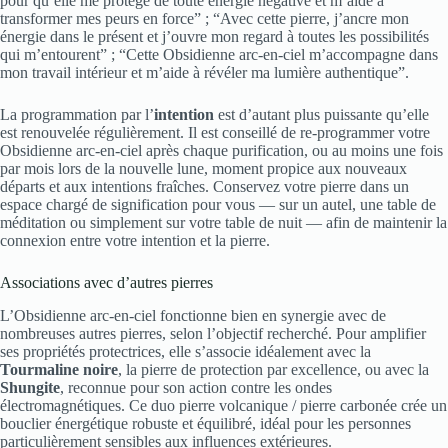
pour qu’elle me protège de toute énergie négative et m’aide à
transformer mes peurs en force” ; “Avec cette pierre, j’ancre mon
énergie dans le présent et j’ouvre mon regard à toutes les possibilités
qui m’entourent” ; “Cette Obsidienne arc-en-ciel m’accompagne dans
mon travail intérieur et m’aide à révéler ma lumière authentique”.
La programmation par l’
intention
est d’autant plus puissante qu’elle
est renouvelée régulièrement. Il est conseillé de re-programmer votre
Obsidienne arc-en-ciel après chaque purification, ou au moins une fois
par mois lors de la nouvelle lune, moment propice aux nouveaux
départs et aux intentions fraîches. Conservez votre pierre dans un
espace chargé de signification pour vous — sur un autel, une table de
méditation ou simplement sur votre table de nuit — afin de maintenir la
connexion entre votre intention et la pierre.
Associations avec d’autres pierres
L’Obsidienne arc-en-ciel fonctionne bien en synergie avec de
nombreuses autres pierres, selon l’objectif recherché. Pour amplifier
ses propriétés protectrices, elle s’associe idéalement avec la
Tourmaline noire
, la pierre de protection par excellence, ou avec la
Shungite
, reconnue pour son action contre les ondes
électromagnétiques. Ce duo pierre volcanique / pierre carbonée crée un
bouclier énergétique robuste et équilibré, idéal pour les personnes
particulièrement sensibles aux influences extérieures.