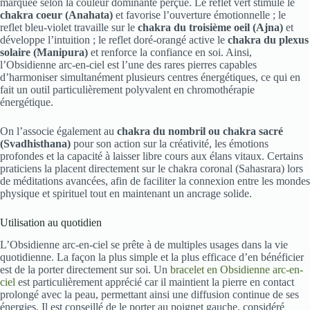
marquée selon la couleur dominante perçue. Le reflet vert stimule le
chakra coeur (Anahata)
et favorise l’ouverture émotionnelle ; le
reflet bleu-violet travaille sur le
chakra du troisième oeil (Ajna)
et
développe l’intuition ; le reflet doré-orangé active le
chakra du plexus
solaire (Manipura)
et renforce la confiance en soi. Ainsi,
l’Obsidienne arc-en-ciel est l’une des rares pierres capables
d’harmoniser simultanément plusieurs centres énergétiques, ce qui en
fait un outil particulièrement polyvalent en chromothérapie
énergétique.
On l’associe également au
chakra du nombril ou chakra sacré
(Svadhisthana)
pour son action sur la créativité, les émotions
profondes et la capacité à laisser libre cours aux élans vitaux. Certains
praticiens la placent directement sur le chakra coronal (Sahasrara) lors
de méditations avancées, afin de faciliter la connexion entre les mondes
physique et spirituel tout en maintenant un ancrage solide.
Utilisation au quotidien
L’Obsidienne arc-en-ciel se prête à de multiples usages dans la vie
quotidienne. La façon la plus simple et la plus efficace d’en bénéficier
est de la porter directement sur soi. Un
bracelet en Obsidienne arc-en-
ciel
est particulièrement apprécié car il maintient la pierre en contact
prolongé avec la peau, permettant ainsi une diffusion continue de ses
énergies. Il est conseillé de le porter au poignet gauche, considéré