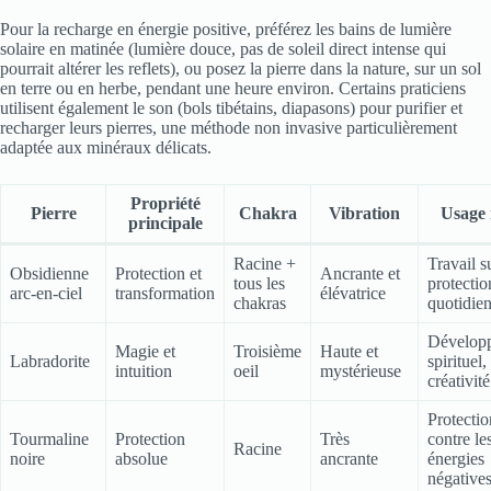
Pour la recharge en énergie positive, préférez les bains de lumière
solaire en matinée (lumière douce, pas de soleil direct intense qui
pourrait altérer les reflets), ou posez la pierre dans la nature, sur un sol
en terre ou en herbe, pendant une heure environ. Certains praticiens
utilisent également le son (bols tibétains, diapasons) pour purifier et
recharger leurs pierres, une méthode non invasive particulièrement
adaptée aux minéraux délicats.
Propriété
Pierre
Chakra
Vibration
Usage 
principale
Racine +
Travail s
Obsidienne
Protection et
Ancrante et
tous les
protectio
arc-en-ciel
transformation
élévatrice
chakras
quotidie
Dévelop
Magie et
Troisième
Haute et
Labradorite
spirituel,
intuition
oeil
mystérieuse
créativité
Protectio
Tourmaline
Protection
Très
contre le
Racine
noire
absolue
ancrante
énergies
négative