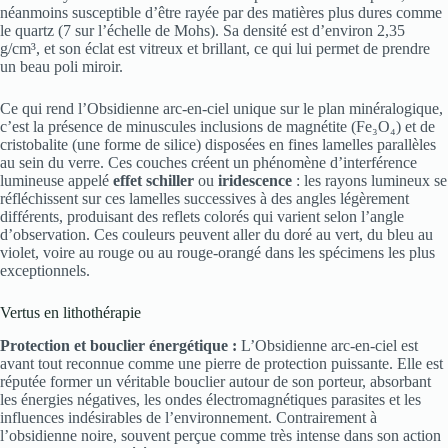
néanmoins susceptible d’être rayée par des matières plus dures comme
le quartz (7 sur l’échelle de Mohs). Sa densité est d’environ 2,35
g/cm³, et son éclat est vitreux et brillant, ce qui lui permet de prendre
un beau poli miroir.
Ce qui rend l’Obsidienne arc-en-ciel unique sur le plan minéralogique,
c’est la présence de minuscules inclusions de magnétite (Fe₃O₄) et de
cristobalite (une forme de silice) disposées en fines lamelles parallèles
au sein du verre. Ces couches créent un phénomène d’interférence
lumineuse appelé
effet schiller
ou
iridescence
: les rayons lumineux se
réfléchissent sur ces lamelles successives à des angles légèrement
différents, produisant des reflets colorés qui varient selon l’angle
d’observation. Ces couleurs peuvent aller du doré au vert, du bleu au
violet, voire au rouge ou au rouge-orangé dans les spécimens les plus
exceptionnels.
Vertus en lithothérapie
Protection et bouclier énergétique :
L’Obsidienne arc-en-ciel est
avant tout reconnue comme une pierre de protection puissante. Elle est
réputée former un véritable bouclier autour de son porteur, absorbant
les énergies négatives, les ondes électromagnétiques parasites et les
influences indésirables de l’environnement. Contrairement à
l’obsidienne noire, souvent perçue comme très intense dans son action