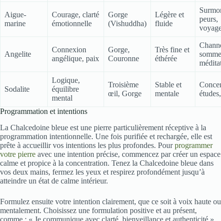
Surmon
Aigue-
Courage, clarté
Gorge
Légère et
peurs,
marine
émotionnelle
(Vishuddha)
fluide
voyag
Channe
Connexion
Gorge,
Très fine et
Angelite
sommei
angélique, paix
Couronne
éthérée
médita
Logique,
Troisième
Stable et
Concen
Sodalite
équilibre
œil, Gorge
mentale
études,
mental
Programmation et intentions
La Chalcedoine bleue est une pierre particulièrement réceptive à la
programmation intentionnelle. Une fois purifiée et rechargée, elle est
prête à accueillir vos intentions les plus profondes. Pour
programmer
votre pierre
avec une intention précise, commencez par créer un espace
calme et propice à la concentration. Tenez la Chalcedoine bleue dans
vos deux mains, fermez les yeux et respirez profondément jusqu’à
atteindre un état de calme intérieur.
Formulez ensuite votre intention clairement, que ce soit à voix haute ou
mentalement. Choisissez une formulation positive et au présent,
comme : « Je communique avec clarté, bienveillance et authenticité »