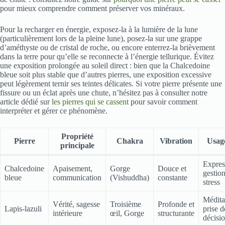
pour mieux comprendre comment préserver vos minéraux.
Pour la recharger en énergie, exposez-la à la lumière de la lune
(particulièrement lors de la pleine lune), posez-la sur une grappe
d’améthyste ou de cristal de roche, ou encore enterrez-la brièvement
dans la terre pour qu’elle se reconnecte à l’énergie tellurique. Évitez
une exposition prolongée au soleil direct : bien que la Chalcedoine
bleue soit plus stable que d’autres pierres, une exposition excessive
peut légèrement ternir ses teintes délicates. Si votre pierre présente une
fissure ou un éclat après une chute, n’hésitez pas à consulter notre
article dédié sur
les pierres qui se cassent
pour savoir comment
interpréter et gérer ce phénomène.
Propriété
Pierre
Chakra
Vibration
Usage
principale
Expres
Chalcedoine
Apaisement,
Gorge
Douce et
gestio
bleue
communication
(Vishuddha)
constante
stress
Médita
Vérité, sagesse
Troisième
Profonde et
Lapis-lazuli
prise d
intérieure
œil, Gorge
structurante
décisi