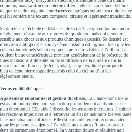
chimique est
SiO₂
(dioxyde de silicium), identique à celle du quartz
commun, mais sa structure interne diffère : elle est constituée de fibres
de quartz et de moganite entrelacées en agrégats submicroscopiques, ce
qui lui confère une texture compacte, cireuse et légèrement translucide.
Sa dureté sur l’échelle de Mohs est de
6,5 à 7
, ce qui en fait une pierre
relativement résistante aux rayures du quotidien, mais qui demeure
sensible aux chocs et aux produits chimiques agressifs. Sa densité est
d’environ 2,60 g/cm³ et son système cristallin est trigonal, bien que les
cristaux individuels soient trop petits pour être visibles à l’œil nu. La
couleur bleue caractéristique provient généralement de la présence de
fines inclusions d’ilménite ou de la diffusion de la lumière dans la
microstructure fibreuse (effet Tyndall), ce qui explique pourquoi le
bleu de cette pierre rappelle parfois celui du ciel ou d’un lait
légèrement bleuté.
Vertus en lithothérapie
Apaisement émotionnel et gestion du stress.
La Chalcedoine bleue
est avant tout réputée pour son action profondément apaisante sur le
plan émotionnel. Elle aide à dissoudre les tensions intérieures, à calmer
les réactions impulsives et à retrouver un état de neutralité bienveillante
face aux situations difficiles. Elle est particulièrement recommandée
pour les personnes sujettes à l’anxiété, aux sautes d’humeur ou aux
états de surmenage émotionnel. Sa vibration douce et régulière agit