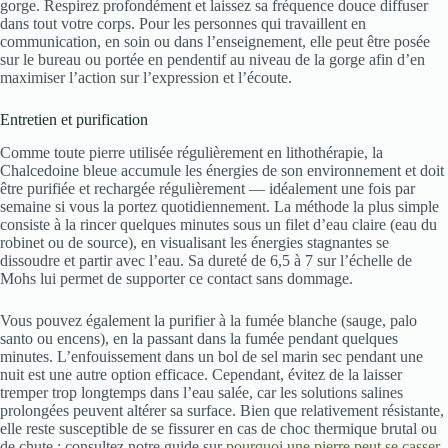
gorge. Respirez profondément et laissez sa fréquence douce diffuser
dans tout votre corps. Pour les personnes qui travaillent en
communication, en soin ou dans l’enseignement, elle peut être posée
sur le bureau ou portée en pendentif au niveau de la gorge afin d’en
maximiser l’action sur l’expression et l’écoute.
Entretien et purification
Comme toute pierre utilisée régulièrement en lithothérapie, la
Chalcedoine bleue accumule les énergies de son environnement et doit
être purifiée et rechargée régulièrement — idéalement une fois par
semaine si vous la portez quotidiennement. La méthode la plus simple
consiste à la rincer quelques minutes sous un filet d’eau claire (eau du
robinet ou de source), en visualisant les énergies stagnantes se
dissoudre et partir avec l’eau. Sa dureté de 6,5 à 7 sur l’échelle de
Mohs lui permet de supporter ce contact sans dommage.
Vous pouvez également la purifier à la fumée blanche (sauge, palo
santo ou encens), en la passant dans la fumée pendant quelques
minutes. L’enfouissement dans un bol de sel marin sec pendant une
nuit est une autre option efficace. Cependant, évitez de la laisser
tremper trop longtemps dans l’eau salée, car les solutions salines
prolongées peuvent altérer sa surface. Bien que relativement résistante,
elle reste susceptible de se fissurer en cas de choc thermique brutal ou
de chute : consultez notre guide sur
pourquoi une pierre peut se casser