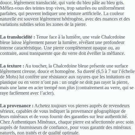
douce, légèrement translucide, qui varie du bleu pâle au bleu gris.
Méfiez-vous des teintes trop vives, trop saturées ou uniformément
parfaites, qui peuvent indiquer une teinture artificielle. La couleur
naturelle est souvent légèrement hétérogène, avec des nuances et des
variations subtiles selon les zones de la pierre.
La translucidité :
Tenue face à la lumière, une vraie Chalcedoine
bleue laisse légèrement passer la lumière, révélant une profondeur
interne caractéristique. Une pierre complètement opaque ou, au
contraire, aussi transparente que du verre doit éveiller la méfiance.
La texture :
Au toucher, la Chalcedoine bleue présente une surface
légèrement cireuse, douce et homogène. Sa dureté (6,5 à 7 sur l’échelle
de Mohs) lui confère une résistance aux rayures que les imitations en
plastique ou en verre n’ont pas : un ongle ne doit pas rayer la pierre,
mais une lame en acier trempé non plus (contrairement au verre, qui se
raye facilement avec l’acier).
La provenance :
Achetez toujours vos pierres auprès de revendeurs
sérieux, capables de vous indiquer la provenance géographique de
leurs minéraux et de vous fournir des garanties sur leur authenticité.
Chez Authentiques Minéraux, chaque pierre est sélectionnée avec soin
auprès de fournisseurs de confiance, pour vous garantir des minéraux
naturels, non traités et de qualité optimale.