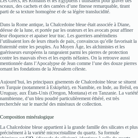
Les Grecs, les Romains et les Égyptiens l’utilisaient pour graver des
sceaux, des cachets et des camées d’une finesse remarquable, tirant
parti de sa texture homogène et de sa légère translucidité.
Dans la Rome antique, la Chalcedoine bleue était associée à Diane,
déesse de la lune, et portée par les orateurs et les avocats pour affiner
leur éloquence et apaiser leur trac. Les guerriers amérindiens
l’utilisaient lors de leurs rituels de paix, convaincus qu’elle favorisait la
fraternité entre les peuples. Au Moyen Âge, les alchimistes et les
guérisseurs européens la rangeaient parmi les pierres de protection
contre les mauvais rêves et les esprits néfastes. On la retrouve aussi
mentionnée dans l’Apocalypse de Jean comme l’une des douze pierres
ornant les fondations de la Jérusalem céleste.
Aujourd’hui, les principaux gisements de Chalcedoine bleue se situent
en Turquie (notamment à Eskişehir), en Namibie, en Inde, au Brésil, en
Uruguay, aux États-Unis (Oregon, Montana) et en Tanzanie. La variété
namibienne, d’un bleu poudré particulièrement éthéré, est très
recherchée sur le marché des minéraux de collection.
Composition minéralogique
La Chalcedoine bleue appartient à la grande famille des silicates et plus
précisément à la variété microcristalline du quartz. Sa formule