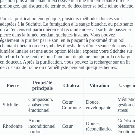
pas non plus à une chaleur excessive ni à une lumière solaire directe
prolongée, qui risquent de ternir ou de décolorer sa belle teinte violette.
Pour la purification énergétique, plusieurs méthodes douces sont
adaptées à la Stichtite. La fumigation à la sauge blanche, au palo santo
ou à l’encens est particulièrement recommandée : il suffit de passer la
pierre dans la fumée pendant quelques instants. Vous pouvez
également la purifier par le son, en la plaçant à proximité d’un bol
chantant tibétain ou de cymbales tingsha lors d’une séance de sons. La
lumière lunaire est une autre option idéale : exposez votre Stichtite sur
le rebord d’une fenêtre lors d’une nuit de pleine lune pour la recharger
en douceur. Après la purification, vous pouvez la recharger sur un lit
de cristaux de roche ou d’améthyste pendant quelques heures.
Propriété
Pierre
Chakra
Vibration
Usage i
principale
Compassion,
Méditati
Cœur,
Douce,
Stichtite
apaisement
gestion 
Couronne
enveloppante
émotionnel
stress
Amour
Guérison
Douce,
Rhodonite
inconditionnel,
Cœur
blessures
réconciliatrice
pardon
émotionn