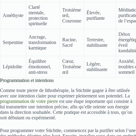
Clarté
Troisième
Méditati
mentale,
Élevée,
Améthyste
œil,
purificat
protection
purifiante
Couronne
de l’espa
spirituelle
Détox
Ancrage,
Racine,
Terrestre,
énergétiq
Serpentine
transformation
Sacré
stabilisante
éveil
karmique
kundalin
Équilibre
Cœur,
Anxiété,
Légère,
Lépidolite
émotionnel,
Troisième
troubles 
stabilisante
anti-stress
œil
sommeil
Programmation et intentions
Comme toute pierre de lithothérapie, la Stichtite gagne à être utilisée
avec une intention claire pour exprimer pleinement son potentiel. La
programmation de votre pierre
est une étape importante qui consiste à
lui transmettre une intention précise, afin qu’elle oriente son énergie
dans la direction souhaitée. Cette pratique est accessible à tous, qu’on
soit débutant ou expérimenté.
Pour programmer votre Stichtite, commencez par la purifier selon l’une
des méthodes décrites plus haut. Ensuite, installez-vous dans un endroit