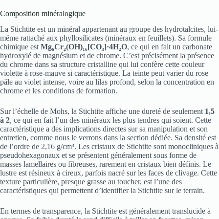
Composition minéralogique
La Stichtite est un minéral appartenant au groupe des hydrotalcites, lui-
même rattaché aux phyllosilicates (minéraux en feuillets). Sa formule
chimique est
Mg₆Cr₂(OH)₁₆[CO₃]·4H₂O
, ce qui en fait un carbonate
hydroxylé de magnésium et de chrome. C’est précisément la présence
du chrome dans sa structure cristalline qui lui confère cette couleur
violette à rose-mauve si caractéristique. La teinte peut varier du rose
pâle au violet intense, voire au lilas profond, selon la concentration en
chrome et les conditions de formation.
Sur l’échelle de Mohs, la Stichtite affiche une dureté de seulement
1,5
à 2
, ce qui en fait l’un des minéraux les plus tendres qui soient. Cette
caractéristique a des implications directes sur sa manipulation et son
entretien, comme nous le verrons dans la section dédiée. Sa densité est
de l’ordre de 2,16 g/cm³. Les cristaux de Stichtite sont monocliniques à
pseudohexagonaux et se présentent généralement sous forme de
masses lamellaires ou fibreuses, rarement en cristaux bien définis. Le
lustre est résineux à cireux, parfois nacré sur les faces de clivage. Cette
texture particulière, presque grasse au toucher, est l’une des
caractéristiques qui permettent d’identifier la Stichtite sur le terrain.
En termes de transparence, la Stichtite est généralement translucide à