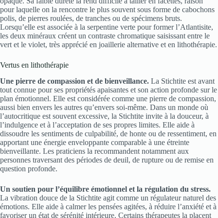
opaque. Sa faible dureté la rend difficile à tailler en facettes, raison
pour laquelle on la rencontre le plus souvent sous forme de cabochons
polis, de pierres roulées, de tranches ou de spécimens bruts.
Lorsqu’elle est associée à la serpentine verte pour former l’Atlantisite,
les deux minéraux créent un contraste chromatique saisissant entre le
vert et le violet, très apprécié en joaillerie alternative et en lithothérapie.
Vertus en lithothérapie
Une pierre de compassion et de bienveillance.
La Stichtite est avant
tout connue pour ses propriétés apaisantes et son action profonde sur le
plan émotionnel. Elle est considérée comme une pierre de compassion,
aussi bien envers les autres qu’envers soi-même. Dans un monde où
l’autocritique est souvent excessive, la Stichtite invite à la douceur, à
l’indulgence et à l’acceptation de ses propres limites. Elle aide à
dissoudre les sentiments de culpabilité, de honte ou de ressentiment, en
apportant une énergie enveloppante comparable à une étreinte
bienveillante. Les praticiens la recommandent notamment aux
personnes traversant des périodes de deuil, de rupture ou de remise en
question profonde.
Un soutien pour l’équilibre émotionnel et la régulation du stress.
La vibration douce de la Stichtite agit comme un régulateur naturel des
émotions. Elle aide à calmer les pensées agitées, à réduire l’anxiété et à
favoriser un état de sérénité intérieure. Certains thérapeutes la placent