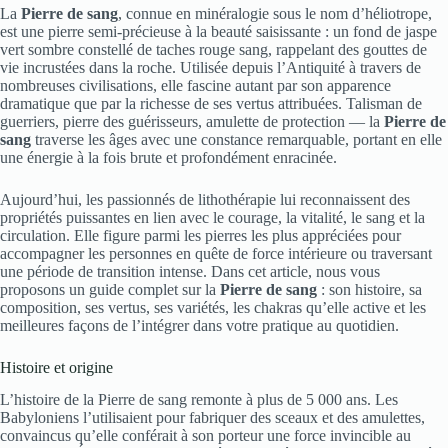
La
Pierre de sang
, connue en minéralogie sous le nom d’héliotrope,
est une pierre semi-précieuse à la beauté saisissante : un fond de jaspe
vert sombre constellé de taches rouge sang, rappelant des gouttes de
vie incrustées dans la roche. Utilisée depuis l’Antiquité à travers de
nombreuses civilisations, elle fascine autant par son apparence
dramatique que par la richesse de ses vertus attribuées. Talisman de
guerriers, pierre des guérisseurs, amulette de protection — la
Pierre de
sang
traverse les âges avec une constance remarquable, portant en elle
une énergie à la fois brute et profondément enracinée.
Aujourd’hui, les passionnés de lithothérapie lui reconnaissent des
propriétés puissantes en lien avec le courage, la vitalité, le sang et la
circulation. Elle figure parmi les pierres les plus appréciées pour
accompagner les personnes en quête de force intérieure ou traversant
une période de transition intense. Dans cet article, nous vous
proposons un guide complet sur la
Pierre de sang
: son histoire, sa
composition, ses vertus, ses variétés, les chakras qu’elle active et les
meilleures façons de l’intégrer dans votre pratique au quotidien.
Histoire et origine
L’histoire de la Pierre de sang remonte à plus de 5 000 ans. Les
Babyloniens l’utilisaient pour fabriquer des sceaux et des amulettes,
convaincus qu’elle conférait à son porteur une force invincible au