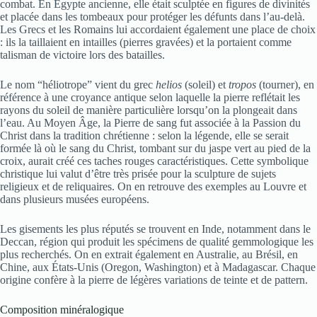
combat. En Égypte ancienne, elle était sculptée en figures de divinités
et placée dans les tombeaux pour protéger les défunts dans l’au-delà.
Les Grecs et les Romains lui accordaient également une place de choix
: ils la taillaient en intailles (pierres gravées) et la portaient comme
talisman de victoire lors des batailles.
Le nom “héliotrope” vient du grec
helios
(soleil) et
tropos
(tourner), en
référence à une croyance antique selon laquelle la pierre reflétait les
rayons du soleil de manière particulière lorsqu’on la plongeait dans
l’eau. Au Moyen Âge, la Pierre de sang fut associée à la Passion du
Christ dans la tradition chrétienne : selon la légende, elle se serait
formée là où le sang du Christ, tombant sur du jaspe vert au pied de la
croix, aurait créé ces taches rouges caractéristiques. Cette symbolique
christique lui valut d’être très prisée pour la sculpture de sujets
religieux et de reliquaires. On en retrouve des exemples au Louvre et
dans plusieurs musées européens.
Les gisements les plus réputés se trouvent en Inde, notamment dans le
Deccan, région qui produit les spécimens de qualité gemmologique les
plus recherchés. On en extrait également en Australie, au Brésil, en
Chine, aux États-Unis (Oregon, Washington) et à Madagascar. Chaque
origine confère à la pierre de légères variations de teinte et de pattern.
Composition minéralogique