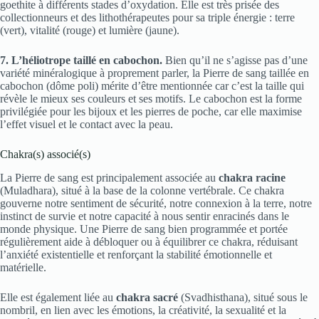
goethite à différents stades d’oxydation. Elle est très prisée des
collectionneurs et des lithothérapeutes pour sa triple énergie : terre
(vert), vitalité (rouge) et lumière (jaune).
7. L’héliotrope taillé en cabochon.
Bien qu’il ne s’agisse pas d’une
variété minéralogique à proprement parler, la Pierre de sang taillée en
cabochon (dôme poli) mérite d’être mentionnée car c’est la taille qui
révèle le mieux ses couleurs et ses motifs. Le cabochon est la forme
privilégiée pour les bijoux et les pierres de poche, car elle maximise
l’effet visuel et le contact avec la peau.
Chakra(s) associé(s)
La Pierre de sang est principalement associée au
chakra racine
(Muladhara), situé à la base de la colonne vertébrale. Ce chakra
gouverne notre sentiment de sécurité, notre connexion à la terre, notre
instinct de survie et notre capacité à nous sentir enracinés dans le
monde physique. Une Pierre de sang bien programmée et portée
régulièrement aide à débloquer ou à équilibrer ce chakra, réduisant
l’anxiété existentielle et renforçant la stabilité émotionnelle et
matérielle.
Elle est également liée au
chakra sacré
(Svadhisthana), situé sous le
nombril, en lien avec les émotions, la créativité, la sexualité et la