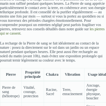
marin non raffiné pendant quelques heures. La Pierre de sang apprécie
particulièrement le contact avec la terre, en cohérence avec son énergie
tellurique profonde. Il est conseillé de la purifier régulièrement — au
moins une fois par mois — surtout si vous la portez au quotidien ou si
vous traversez des périodes chargées émotionnellement. Pour
comprendre pourquoi un entretien négligé peut parfois fragiliser vos
pierres, retrouvez nos conseils détaillés dans notre guide sur
les pierres
qui se cassent
.
La recharge de la Pierre de sang se fait idéalement au contact de la
nature : posez-la directement sur le sol dans un jardin ou un espace
naturel pendant quelques heures. Elle peut aussi être rechargée au
soleil du matin (avant 10h), mais évitez une exposition prolongée qui
pourrait ternir légèrement sa couleur avec le temps.
Propriété
Pierre
Chakra
Vibration
Usage idéal
principale
Ancrage,
Pierre de
Vitalité,
Racine,
Terre,
énergie
sang
courage,
Sacré
enracinement
physique,
(héliotrope)
protection
bouclier