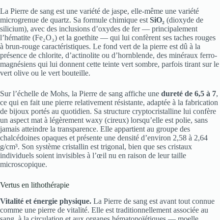
La Pierre de sang est une variété de jaspe, elle-même une variété
microgrenue de quartz. Sa formule chimique est
SiO₂
(dioxyde de
silicium), avec des inclusions d’oxydes de fer — principalement
l’hématite (Fe₂O₃) et la goethite — qui lui confèrent ses taches rouges
à brun-rouge caractéristiques. Le fond vert de la pierre est dû à la
présence de chlorite, d’actinolite ou d’hornblende, des minéraux ferro-
magnésiens qui lui donnent cette teinte vert sombre, parfois tirant sur le
vert olive ou le vert bouteille.
Sur l’échelle de Mohs, la Pierre de sang affiche une
dureté de 6,5 à 7
,
ce qui en fait une pierre relativement résistante, adaptée à la fabrication
de bijoux portés au quotidien. Sa structure cryptocristalline lui confère
un aspect mat à légèrement waxy (cireux) lorsqu’elle est polie, sans
jamais atteindre la transparence. Elle appartient au groupe des
chalcédoines opaques et présente une densité d’environ 2,58 à 2,64
g/cm³. Son système cristallin est trigonal, bien que ses cristaux
individuels soient invisibles à l’œil nu en raison de leur taille
microscopique.
Vertus en lithothérapie
Vitalité et énergie physique.
La Pierre de sang est avant tout connue
comme une pierre de vitalité. Elle est traditionnellement associée au
sang, à la circulation et aux organes hématopoïétiques — moelle