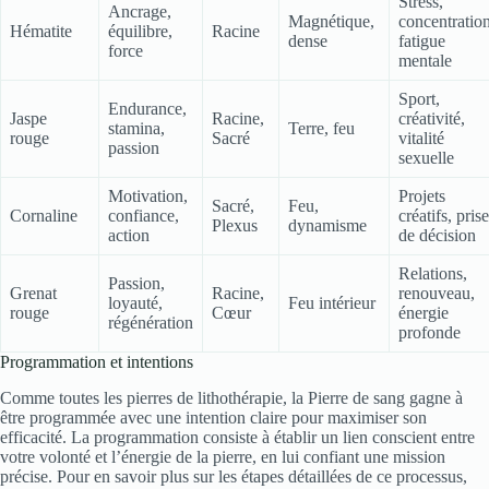
Stress,
Ancrage,
Magnétique,
concentration
Hématite
équilibre,
Racine
dense
fatigue
force
mentale
Sport,
Endurance,
Jaspe
Racine,
créativité,
stamina,
Terre, feu
rouge
Sacré
vitalité
passion
sexuelle
Motivation,
Projets
Sacré,
Feu,
Cornaline
confiance,
créatifs, prise
Plexus
dynamisme
action
de décision
Relations,
Passion,
Grenat
Racine,
renouveau,
loyauté,
Feu intérieur
rouge
Cœur
énergie
régénération
profonde
Programmation et intentions
Comme toutes les pierres de lithothérapie, la Pierre de sang gagne à
être programmée avec une intention claire pour maximiser son
efficacité. La programmation consiste à établir un lien conscient entre
votre volonté et l’énergie de la pierre, en lui confiant une mission
précise. Pour en savoir plus sur les étapes détaillées de ce processus,