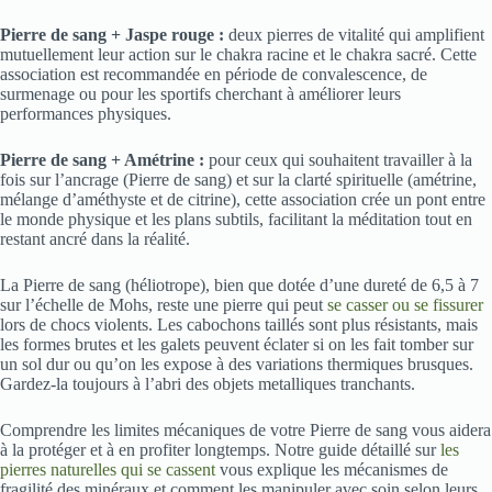
Pierre de sang + Jaspe rouge :
deux pierres de vitalité qui amplifient
mutuellement leur action sur le chakra racine et le chakra sacré. Cette
association est recommandée en période de convalescence, de
surmenage ou pour les sportifs cherchant à améliorer leurs
performances physiques.
Pierre de sang + Amétrine :
pour ceux qui souhaitent travailler à la
fois sur l’ancrage (Pierre de sang) et sur la clarté spirituelle (amétrine,
mélange d’améthyste et de citrine), cette association crée un pont entre
le monde physique et les plans subtils, facilitant la méditation tout en
restant ancré dans la réalité.
La Pierre de sang (héliotrope), bien que dotée d’une dureté de 6,5 à 7
sur l’échelle de Mohs, reste une pierre qui peut
se casser ou se fissurer
lors de chocs violents. Les cabochons taillés sont plus résistants, mais
les formes brutes et les galets peuvent éclater si on les fait tomber sur
un sol dur ou qu’on les expose à des variations thermiques brusques.
Gardez-la toujours à l’abri des objets metalliques tranchants.
Comprendre les limites mécaniques de votre Pierre de sang vous aidera
à la protéger et à en profiter longtemps. Notre guide détaillé sur
les
pierres naturelles qui se cassent
vous explique les mécanismes de
fragilité des minéraux et comment les manipuler avec soin selon leurs