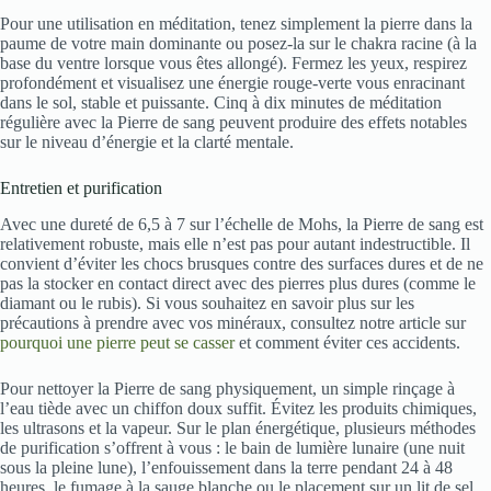
Pour une utilisation en méditation, tenez simplement la pierre dans la
paume de votre main dominante ou posez-la sur le chakra racine (à la
base du ventre lorsque vous êtes allongé). Fermez les yeux, respirez
profondément et visualisez une énergie rouge-verte vous enracinant
dans le sol, stable et puissante. Cinq à dix minutes de méditation
régulière avec la Pierre de sang peuvent produire des effets notables
sur le niveau d’énergie et la clarté mentale.
Entretien et purification
Avec une dureté de 6,5 à 7 sur l’échelle de Mohs, la Pierre de sang est
relativement robuste, mais elle n’est pas pour autant indestructible. Il
convient d’éviter les chocs brusques contre des surfaces dures et de ne
pas la stocker en contact direct avec des pierres plus dures (comme le
diamant ou le rubis). Si vous souhaitez en savoir plus sur les
précautions à prendre avec vos minéraux, consultez notre article sur
pourquoi une pierre peut se casser
et comment éviter ces accidents.
Pour nettoyer la Pierre de sang physiquement, un simple rinçage à
l’eau tiède avec un chiffon doux suffit. Évitez les produits chimiques,
les ultrasons et la vapeur. Sur le plan énergétique, plusieurs méthodes
de purification s’offrent à vous : le bain de lumière lunaire (une nuit
sous la pleine lune), l’enfouissement dans la terre pendant 24 à 48
heures, le fumage à la sauge blanche ou le placement sur un lit de sel