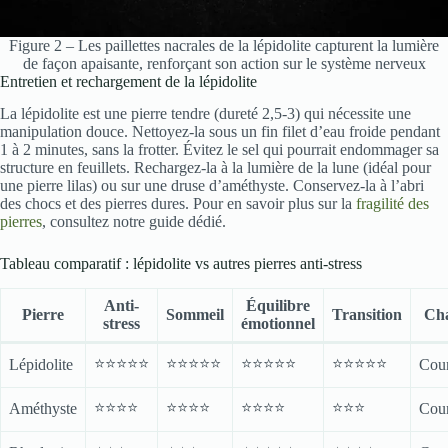
Figure 2 – Les paillettes nacrales de la lépidolite capturent la lumière
de façon apaisante, renforçant son action sur le système nerveux
Entretien et rechargement de la lépidolite
La lépidolite est une pierre tendre (dureté 2,5-3) qui nécessite une
manipulation douce. Nettoyez-la sous un fin filet d’eau froide pendant
1 à 2 minutes, sans la frotter. Évitez le sel qui pourrait endommager sa
structure en feuillets. Rechargez-la à la lumière de la lune (idéal pour
une pierre lilas) ou sur une druse d’améthyste. Conservez-la à l’abri
des chocs et des pierres dures. Pour en savoir plus sur la
fragilité des
pierres
, consultez notre guide dédié.
Tableau comparatif : lépidolite vs autres pierres anti-stress
Anti-
Équilibre
Pierre
Sommeil
Transition
Ch
stress
émotionnel
⭐⭐⭐⭐⭐
⭐⭐⭐⭐⭐
⭐⭐⭐⭐⭐
⭐⭐⭐⭐⭐
Lépidolite
Cou
⭐⭐⭐⭐
⭐⭐⭐⭐
⭐⭐⭐⭐
⭐⭐⭐
Améthyste
Cou