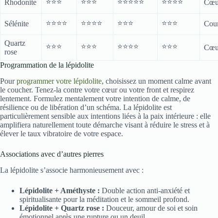
⭐⭐⭐
⭐⭐⭐
⭐⭐⭐⭐⭐
⭐⭐⭐⭐
Rhodonite
Cœu
⭐⭐⭐⭐
⭐⭐⭐⭐
⭐⭐⭐
⭐⭐⭐
Sélénite
Cou
Quartz
⭐⭐⭐
⭐⭐⭐
⭐⭐⭐⭐
⭐⭐⭐
Cœu
rose
Programmation de la lépidolite
Pour
programmer votre lépidolite
, choisissez un moment calme avant
le coucher. Tenez-la contre votre cœur ou votre front et respirez
lentement. Formulez mentalement votre intention de calme, de
résilience ou de libération d’un schéma. La lépidolite est
particulièrement sensible aux intentions liées à la paix intérieure : elle
amplifiera naturellement toute démarche visant à réduire le stress et à
élever le taux vibratoire de votre espace.
Associations avec d’autres pierres
La lépidolite s’associe harmonieusement avec :
Lépidolite + Améthyste :
Double action anti-anxiété et
spiritualisante pour la méditation et le sommeil profond.
Lépidolite + Quartz rose :
Douceur, amour de soi et soin
émotionnel après une rupture ou un deuil.