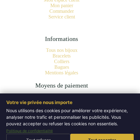
Mon panier
Commander
Service client
Informations
Tous nos bijoux
Bracelets
Colliers
Bagues
Mentions légales
Moyens de paiement
Votre vie privée nous importe
Nous utilisons des cookies pour améliorer votre expérience,
analyser notre trafic et personnaliser les publicités. Vous
Copyright © 2026 Bijoux Pierres Naturelles | Lithothérapie -
Authentiques Minéraux - WordPress Theme by
Creative
pouvez accepter ou refuser les cookies non essentiels.
Themes
.
Politique de confidentialité