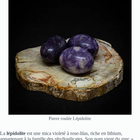
Pierre roulée Lépidolite
La
lépidolite
est une mica violeté à rose-lilas, riche en lithium,
appartenant à la famille des phyllosilicates. Son nom vient du grec «