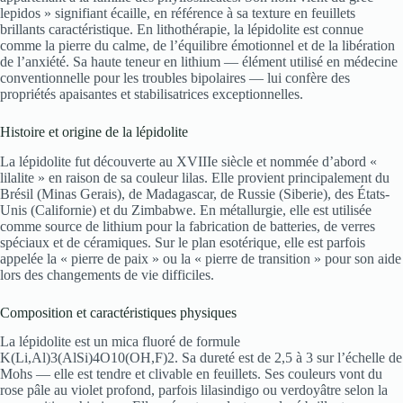
lepidos » signifiant écaille, en référence à sa texture en feuillets
brillants caractéristique. En lithothérapie, la lépidolite est connue
comme la pierre du calme, de l’équilibre émotionnel et de la libération
de l’anxiété. Sa haute teneur en lithium — élément utilisé en médecine
conventionnelle pour les troubles bipolaires — lui confère des
propriétés apaisantes et stabilisatrices exceptionnelles.
Histoire et origine de la lépidolite
La lépidolite fut découverte au XVIIIe siècle et nommée d’abord «
lilalite » en raison de sa couleur lilas. Elle provient principalement du
Brésil (Minas Gerais), de Madagascar, de Russie (Siberie), des États-
Unis (Californie) et du Zimbabwe. En métallurgie, elle est utilisée
comme source de lithium pour la fabrication de batteries, de verres
spéciaux et de céramiques. Sur le plan esotérique, elle est parfois
appelée la « pierre de paix » ou la « pierre de transition » pour son aide
lors des changements de vie difficiles.
Composition et caractéristiques physiques
La lépidolite est un mica fluoré de formule
K(Li,Al)3(AlSi)4O10(OH,F)2. Sa dureté est de 2,5 à 3 sur l’échelle de
Mohs — elle est tendre et clivable en feuillets. Ses couleurs vont du
rose pâle au violet profond, parfois lilasindigo ou verdoyâtre selon la