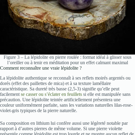
Figure 3 – La lépidolite en pierre roulée : format idéal à glisser sous
l’oreiller ou à tenir en méditation pour un effet calmant maximal
Comment reconnaître une vraie lépidolite ?
La lépidolite authentique se reconnaît à ses reflets moirés argentés ou
dorés (effet des paillettes de mica) et à sa texture laméllaire
caractéristique. Sa dureté très basse (2,5-3) signifie qu’elle peut
facilement
se casser ou s’éclater en feuillets
si elle est manipulée sans
précaution. Une lépidolite teintée artificiellement présentera une
couleur uniformément parfaite, sans les variations naturelles lilas-rose-
violet-gris typiques de la pierre naturelle.
Sa composition en lithium lui confère aussi une légèreté notable par
rapport à d’autres pierres de même volume. Si une pierre violette
présentée comme lépidolite est trop lourde et ne montre aucun reflet de