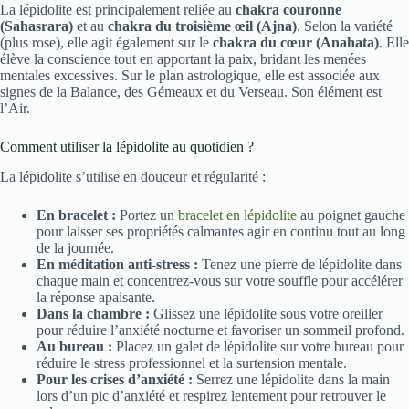
La lépidolite est principalement reliée au
chakra couronne
(Sahasrara)
et au
chakra du troisième œil (Ajna)
. Selon la variété
(plus rose), elle agit également sur le
chakra du cœur (Anahata)
. Elle
élève la conscience tout en apportant la paix, bridant les menées
mentales excessives. Sur le plan astrologique, elle est associée aux
signes de la Balance, des Gémeaux et du Verseau. Son élément est
l’Air.
Comment utiliser la lépidolite au quotidien ?
La lépidolite s’utilise en douceur et régularité :
En bracelet :
Portez un
bracelet en lépidolite
au poignet gauche
pour laisser ses propriétés calmantes agir en continu tout au long
de la journée.
En méditation anti-stress :
Tenez une pierre de lépidolite dans
chaque main et concentrez-vous sur votre souffle pour accélérer
la réponse apaisante.
Dans la chambre :
Glissez une lépidolite sous votre oreiller
pour réduire l’anxiété nocturne et favoriser un sommeil profond.
Au bureau :
Placez un galet de lépidolite sur votre bureau pour
réduire le stress professionnel et la surtension mentale.
Pour les crises d’anxiété :
Serrez une lépidolite dans la main
lors d’un pic d’anxiété et respirez lentement pour retrouver le