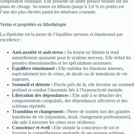
composition chimique. Elle présente un lustre perlacé brillant sur ses
plans de clivage. Sa teneur en lithium (jusqu’à 3,6 % en poids) est
l’une des plus élevées parmi les minéraux courants.
Vertus et propriétés en lithothérapie
La lépidolite est la pierre de l’équilibre nerveux et émotionnel par
excellence :
Anti-anxiété et anti-stress :
Sa teneur en lithium la rend
naturellement apaisante pour le système nerveux. Elle réduit les
pensées obsessionnelles et les spéculations anxieuses.
Équilibre émotionnel :
Elle stabilise les émotions intenses,
espécialement lors de crises, de deuils ou de transitions de vie
majeures.
Sommeil et détente :
Placée près du lit, elle favorise un sommeil
profond et combat l’insomnie liée à l’hyperactivité mentale.
Libération des dépendances :
Elle aide à se détacher des
comportements compulsifs, des dépendances affectives et des
schémas répétitifs.
Transition et changement :
Pierre de soutien lors des grandes
transitions de vie (séparation, deuil, changement professionnel),
elle aide à traverser les crises avec résilience.
Conscience et éveil :
Elle stimule la conscience de soi et
favorise la compréhension profonde de ses propres schémas