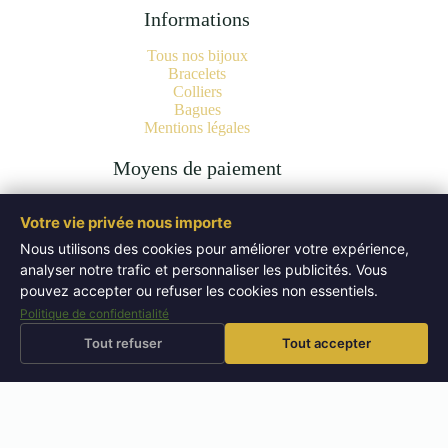
Informations
Tous nos bijoux
Bracelets
Colliers
Bagues
Mentions légales
Moyens de paiement
Votre vie privée nous importe
Nous utilisons des cookies pour améliorer votre expérience,
analyser notre trafic et personnaliser les publicités. Vous
Copyright © 2026 Bijoux Pierres Naturelles | Lithothérapie -
Authentiques Minéraux - WordPress Theme by
Creative
pouvez accepter ou refuser les cookies non essentiels.
Themes
.
Politique de confidentialité
Tout refuser
Tout accepter
⚡
🚚
Livraison offerte
dès 50 EUR
Expédition sous 72h
Retours sous 14 jours
↩
⭐
🔬
Pierres testées
en boutique
📜
Bijoux certifiés
laboratoire
4,9/5
– 52 avis Google