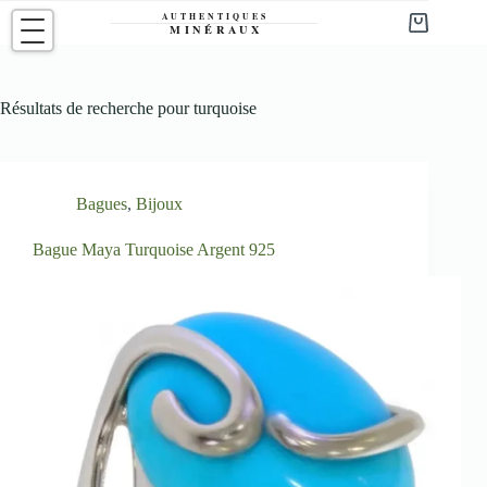
Passer
au
Panier
contenu
d’achat
Résultats de recherche pour turquoise
Bagues
,
Bijoux
Bague Maya Turquoise Argent 925