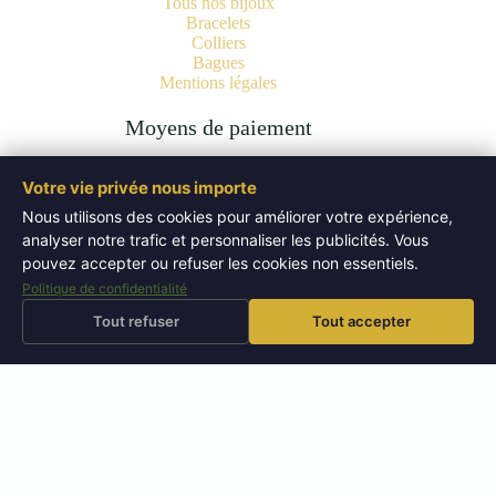
Tous nos bijoux
Bracelets
Colliers
Bagues
Mentions légales
Moyens de paiement
Votre vie privée nous importe
Nous utilisons des cookies pour améliorer votre expérience,
analyser notre trafic et personnaliser les publicités. Vous
Copyright © 2026 Bijoux Pierres Naturelles | Lithothérapie -
Authentiques Minéraux - WordPress Theme by
Creative
pouvez accepter ou refuser les cookies non essentiels.
Themes
.
Politique de confidentialité
Tout refuser
Tout accepter
⚡
🚚
Livraison offerte
dès 50 EUR
Expédition sous 72h
Retours sous 14 jours
↩
⭐
🔬
Pierres testées
en boutique
📜
Bijoux certifiés
laboratoire
4,9/5
– 52 avis Google
BOUTIQUE PIERRES NATURELLES — AIX-EN-PROVENCE
Bijouterie Aix-en-Provence
|
Lithothérapie Aix-en-Provence
|