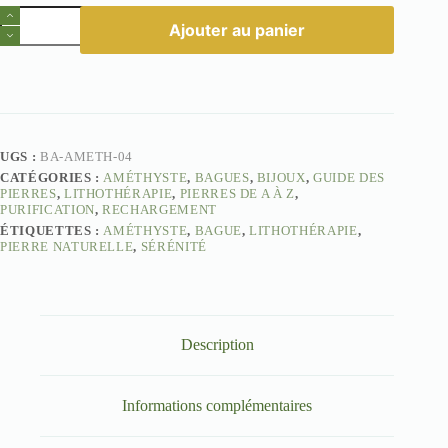
quantité
Ajouter au panier
de
Bague
améthyste
Mélèze
UGS :
BA-AMETH-04
CATÉGORIES :
AMÉTHYSTE
,
BAGUES
,
BIJOUX
,
GUIDE DES
PIERRES
,
LITHOTHÉRAPIE
,
PIERRES DE A À Z
,
PURIFICATION
,
RECHARGEMENT
ÉTIQUETTES :
AMÉTHYSTE
,
BAGUE
,
LITHOTHÉRAPIE
,
PIERRE NATURELLE
,
SÉRÉNITÉ
Description
Informations complémentaires