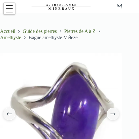
Passer
au
Panier
contenu
d’achat
Accueil
Guide des pierres
Pierres de A à Z
Améthyste
Bague améthyste Mélèze
‹
›