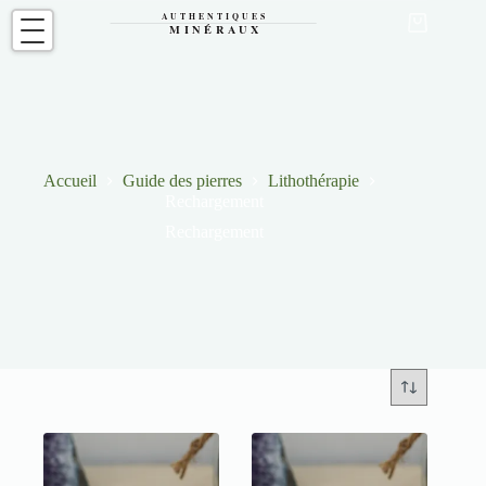
Passer
au
Panier
contenu
d’achat
Accueil
Guide des pierres
Lithothérapie
Rechargement
Rechargement