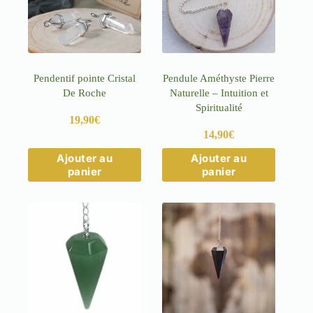
Pendentif pointe Cristal
Pendule Améthyste Pierre
De Roche
Naturelle – Intuition et
Spiritualité
19,90
€
14,90
€
Ajouter au
Ajouter au
panier
panier