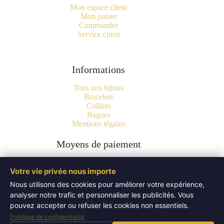
Mon espace client
Mon panier
Commander
Service client
Informations
Tous nos bijoux
Bracelets
Colliers
Bagues
Mentions légales
Moyens de paiement
Votre vie privée nous importe
Nous utilisons des cookies pour améliorer votre expérience,
analyser notre trafic et personnaliser les publicités. Vous
Copyright © 2026 Bijoux Pierres Naturelles | Lithothérapie -
Authentiques Minéraux - WordPress Theme by
Creative
pouvez accepter ou refuser les cookies non essentiels.
Themes
.
Politique de confidentialité