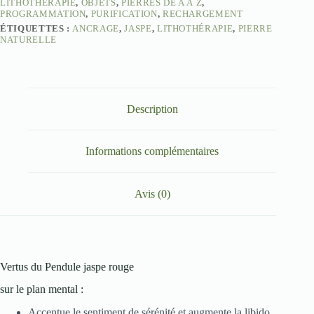
LITHOTHÉRAPIE
,
OBJETS
,
PIERRES DE A À Z
,
PROGRAMMATION
,
PURIFICATION
,
RECHARGEMENT
ÉTIQUETTES :
ANCRAGE
,
JASPE
,
LITHOTHÉRAPIE
,
PIERRE
NATURELLE
Description
Informations complémentaires
Avis (0)
Vertus du Pendule jaspe rouge
sur le plan mental :
Accentue le sentiment de sérénité et augmente la libido.