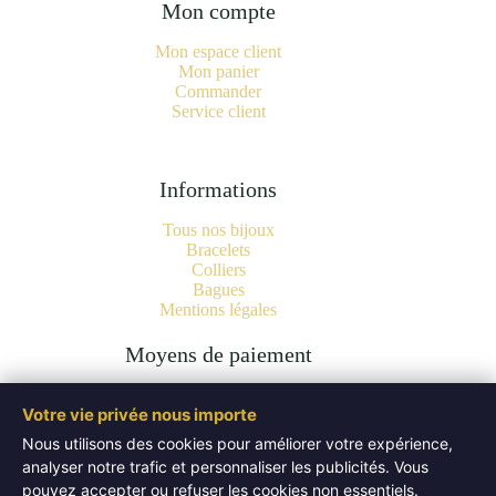
Mon compte
Mon espace client
Mon panier
Commander
Service client
Informations
Tous nos bijoux
Bracelets
Colliers
Bagues
Mentions légales
Moyens de paiement
Votre vie privée nous importe
Nous utilisons des cookies pour améliorer votre expérience,
analyser notre trafic et personnaliser les publicités. Vous
Copyright © 2026 Bijoux Pierres Naturelles | Lithothérapie -
Authentiques Minéraux - WordPress Theme by
Creative
pouvez accepter ou refuser les cookies non essentiels.