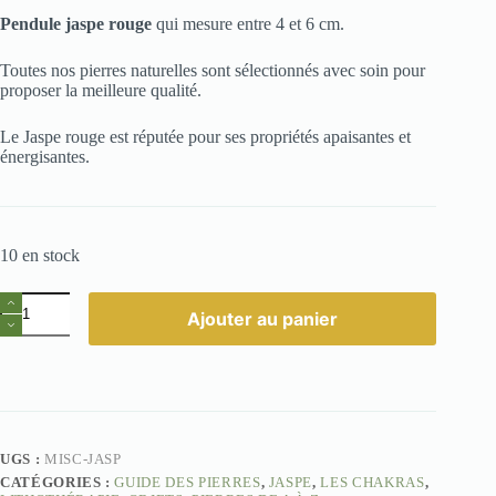
Pendule jaspe rouge
qui mesure entre 4 et 6 cm.
Toutes nos pierres naturelles sont sélectionnés avec soin pour
proposer la meilleure qualité.
Le Jaspe rouge est réputée pour ses propriétés apaisantes et
énergisantes.
10 en stock
quantité
Ajouter au panier
de
Pendule
Jaspe
Rouge
Pierre
Naturelle
–
Ancrage
UGS :
MISC-JASP
et
CATÉGORIES :
GUIDE DES PIERRES
,
JASPE
,
LES CHAKRAS
,
Vitalité