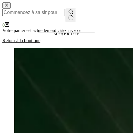
Passer
au
contenu
Aucun
Panier
0
résultat
d’achat
Votre panier est actuellement vide.
Retour à la boutique