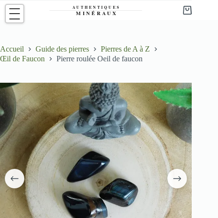
Passer
au
Panier
contenu
d’achat
Accueil
Guide des pierres
Pierres de A à Z
Œil de Faucon
Pierre roulée Oeil de faucon