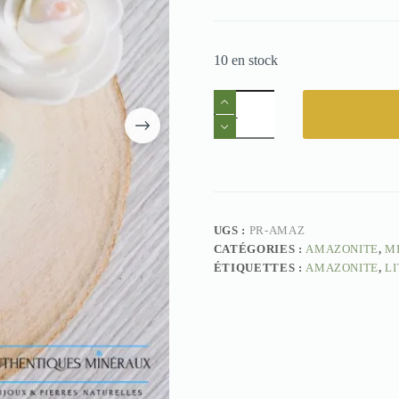
10 en stock
quantité
de
Pierre
roulée
Amazonite
UGS :
PR-AMAZ
CATÉGORIES :
AMAZONITE
,
M
ÉTIQUETTES :
AMAZONITE
,
L