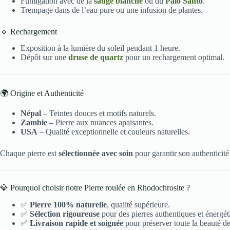
Fumigation avec de la
sauge blanche
ou du
Palo Santo
.
Trempage dans de l’eau pure ou une infusion de plantes.
🔹 Rechargement
Exposition à la lumière du soleil pendant 1 heure.
Dépôt sur une
druse de quartz
pour un rechargement optimal.
🌍 Origine et Authenticité
Népal
– Teintes douces et motifs naturels.
Zambie
– Pierre aux nuances apaisantes.
USA
– Qualité exceptionnelle et couleurs naturelles.
Chaque pierre est
sélectionnée avec soin
pour garantir son authenticité 
💎 Pourquoi choisir notre Pierre roulée en Rhodochrosite ?
✅
Pierre 100% naturelle
, qualité supérieure.
✅
Sélection rigoureuse
pour des pierres authentiques et énergét
✅
Livraison rapide et soignée
pour préserver toute la beauté de