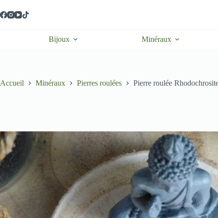
Passer
au
contenu
Bijoux
Minéraux
Accueil
Minéraux
Pierres roulées
Pierre roulée Rhodochrosi