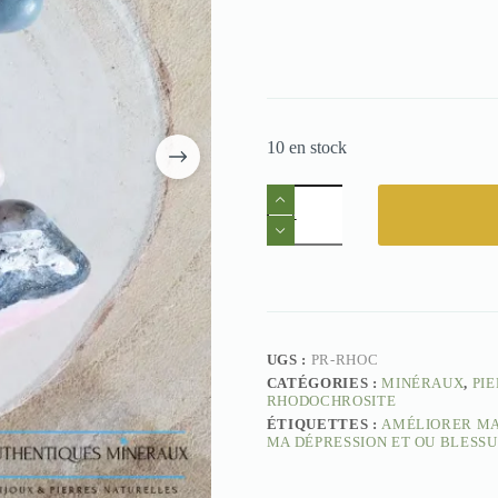
10 en stock
quantité
de
Pierre
roulée
Rhodochrosite
-
Compassion
UGS :
PR-RHOC
CATÉGORIES :
MINÉRAUX
,
PIE
RHODOCHROSITE
ÉTIQUETTES :
AMÉLIORER MA
MA DÉPRESSION ET OU BLESS