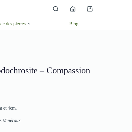
Panier
d’achat
de des pierres
Blog
odochrosite – Compassion
m et 4cm.
es Minéraux