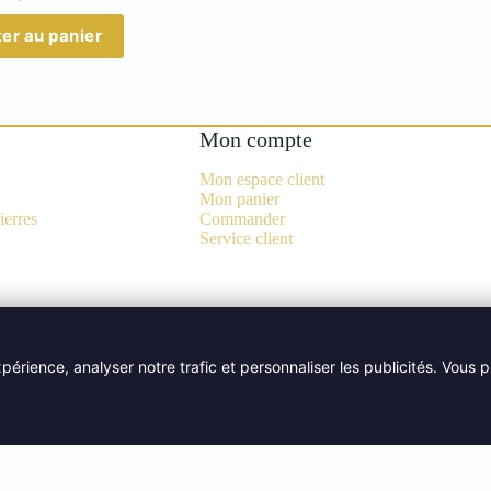
er au panier
Mon compte
Mon espace client
Mon panier
ierres
Commander
Service client
périence, analyser notre trafic et personnaliser les publicités. Vous
ques Minéraux -
BOUTIQUE PIERRES NATURELLES — AIX-EN-PROVENCE
Bijouterie Aix-en-Provence
|
Lithothérapie Aix-en-Provence
|
Pierres naturelles Aix-en-Provence