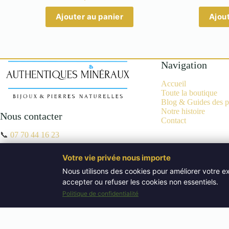
Ajouter au panier
Ajout
Navigation
Accueil
Toute la boutique
Blog & Guides des p
Notre histoire
Nous contacter
Contact
📞
07 70 44 16 23
✉
contact@authentiques-mineraux.fr
Votre vie privée nous importe
📍 Aix-en-Provence (13100)
Nous utilisons des cookies pour améliorer votre ex
accepter ou refuser les cookies non essentiels.
Copyright © 2026 Bijoux Pierres Naturelles | Lithothérapie - Authenti
Politique de confidentialité
WordPress Theme by
Creative Themes
.