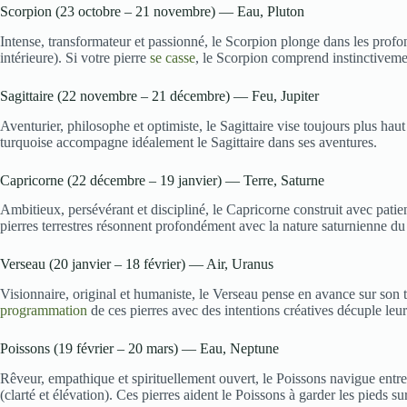
Scorpion (23 octobre – 21 novembre) — Eau, Pluton
Intense, transformateur et passionné, le Scorpion plonge dans les profo
intérieure). Si votre pierre
se casse
, le Scorpion comprend instinctiveme
Sagittaire (22 novembre – 21 décembre) — Feu, Jupiter
Aventurier, philosophe et optimiste, le Sagittaire vise toujours plus haut
turquoise accompagne idéalement le Sagittaire dans ses aventures.
Capricorne (22 décembre – 19 janvier) — Terre, Saturne
Ambitieux, persévérant et discipliné, le Capricorne construit avec pati
pierres terrestres résonnent profondément avec la nature saturnienne d
Verseau (20 janvier – 18 février) — Air, Uranus
Visionnaire, original et humaniste, le Verseau pense en avance sur son
programmation
de ces pierres avec des intentions créatives décuple leur
Poissons (19 février – 20 mars) — Eau, Neptune
Rêveur, empathique et spirituellement ouvert, le Poissons navigue entr
(clarté et élévation). Ces pierres aident le Poissons à garder les pieds su