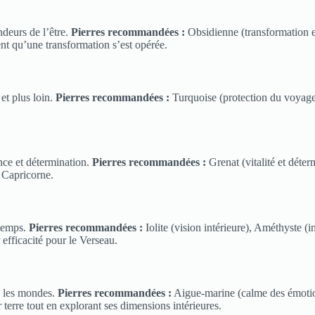
ndeurs de l’être.
Pierres recommandées :
Obsidienne (transformation et
nt qu’une transformation s’est opérée.
 et plus loin.
Pierres recommandées :
Turquoise (protection du voyageur
ence et détermination.
Pierres recommandées :
Grenat (vitalité et déter
u Capricorne.
 temps.
Pierres recommandées :
Iolite (vision intérieure), Améthyste (
 efficacité pour le Verseau.
e les mondes.
Pierres recommandées :
Aigue-marine (calme des émotions
r terre tout en explorant ses dimensions intérieures.