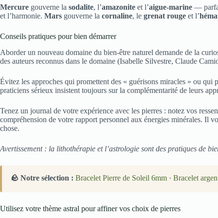
Mercure
gouverne la
sodalite
, l’
amazonite
et l’
aigue-marine
— parfai
et l’harmonie.
Mars
gouverne la
cornaline
, le
grenat rouge
et l’
hémat
Conseils pratiques pour bien démarrer
Aborder un nouveau domaine du bien-être naturel demande de la curiosité
des auteurs reconnus dans le domaine (Isabelle Silvestre, Claude Camion
Évitez les approches qui promettent des « guérisons miracles » ou qui p
praticiens sérieux insistent toujours sur la complémentarité de leurs ap
Tenez un journal de votre expérience avec les pierres : notez vos ressen
compréhension de votre rapport personnel aux énergies minérales. Il vou
chose.
Avertissement : la lithothérapie et l’astrologie sont des pratiques de bi
🪨 Notre sélection :
Bracelet Pierre de Soleil 6mm
·
Bracelet argen
Utilisez votre thème astral pour affiner vos choix de pierres