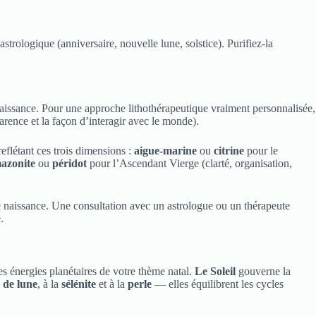
strologique (anniversaire, nouvelle lune, solstice). Purifiez-la
naissance. Pour une approche lithothérapeutique vraiment personnalisée,
arence et la façon d’interagir avec le monde).
flétant ces trois dimensions :
aigue-marine
ou
citrine
pour le
azonite
ou
péridot
pour l’Ascendant Vierge (clarté, organisation,
 de naissance. Une consultation avec un astrologue ou un thérapeute
.
es énergies planétaires de votre thème natal.
Le Soleil
gouverne la
 de lune
, à la
sélénite
et à la
perle
— elles équilibrent les cycles