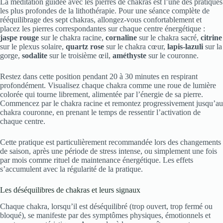
La méditation guidée avec les pierres de chakras est l’une des pratiques
les plus profondes de la lithothérapie. Pour une séance complète de
rééquilibrage des sept chakras, allongez-vous confortablement et
placez les pierres correspondantes sur chaque centre énergétique :
jaspe rouge
sur le chakra racine,
cornaline
sur le chakra sacré,
citrine
sur le plexus solaire,
quartz rose
sur le chakra cœur,
lapis-lazuli
sur la
gorge,
sodalite
sur le troisième œil,
améthyste
sur le couronne.
Restez dans cette position pendant 20 à 30 minutes en respirant
profondément. Visualisez chaque chakra comme une roue de lumière
colorée qui tourne librement, alimentée par l’énergie de sa pierre.
Commencez par le chakra racine et remontez progressivement jusqu’au
chakra couronne, en prenant le temps de ressentir l’activation de
chaque centre.
Cette pratique est particulièrement recommandée lors des changements
de saison, après une période de stress intense, ou simplement une fois
par mois comme rituel de maintenance énergétique. Les effets
s’accumulent avec la régularité de la pratique.
Les déséquilibres de chakras et leurs signaux
Chaque chakra, lorsqu’il est déséquilibré (trop ouvert, trop fermé ou
bloqué), se manifeste par des symptômes physiques, émotionnels et