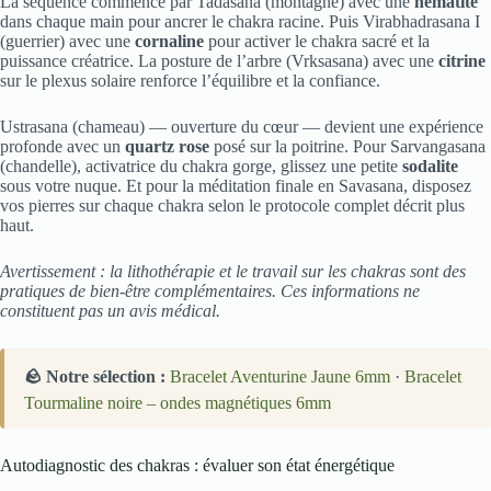
La séquence commence par Tadasana (montagne) avec une
hématite
dans chaque main pour ancrer le chakra racine. Puis Virabhadrasana I
(guerrier) avec une
cornaline
pour activer le chakra sacré et la
puissance créatrice. La posture de l’arbre (Vrksasana) avec une
citrine
sur le plexus solaire renforce l’équilibre et la confiance.
Ustrasana (chameau) — ouverture du cœur — devient une expérience
profonde avec un
quartz rose
posé sur la poitrine. Pour Sarvangasana
(chandelle), activatrice du chakra gorge, glissez une petite
sodalite
sous votre nuque. Et pour la méditation finale en Savasana, disposez
vos pierres sur chaque chakra selon le protocole complet décrit plus
haut.
Avertissement : la lithothérapie et le travail sur les chakras sont des
pratiques de bien-être complémentaires. Ces informations ne
constituent pas un avis médical.
🪨 Notre sélection :
Bracelet Aventurine Jaune 6mm
·
Bracelet
Tourmaline noire – ondes magnétiques 6mm
Autodiagnostic des chakras : évaluer son état énergétique