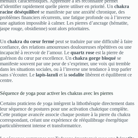
mentaux caractéristiques. Apprendre à les reconnaître permet
d’identifier rapidement quelle pierre utiliser en priorité. Un
chakra
racine déséquilibré
se manifeste par une anxiété chronique, des
problèmes financiers récurrents, une fatigue profonde ou à l’inverse
une agitation impossible à calmer. Les pierres d’ancrage (hématite,
jaspe rouge, obsidienne) sont alors prioritaires.
Un
chakra du cœur fermé
peut se traduire par une difficulté à faire
confiance, des relations amoureuses douloureuses répétitives ou une
incapacité à recevoir de l’amour. Le
quartz rose
est la pierre de
guérison du cœur par excellence. Un
chakra gorge bloqué
se
manifeste souvent par une peur de s’exprimer, une voix qui tremble
dans les situations sociales, ou à l’inverse une tendance à trop parler
sans s’écouter. Le
lapis-lazuli
et la
sodalite
libèrent et équilibrent ce
centre.
Séquence de yoga pour activer les chakras avec les pierres
Certains praticiens de yoga intègrent la lithothérapie directement dans
leur séquence de postures pour une activation chakrique complète.
Cette pratique avancée associe chaque posture à la pierre du chakra
correspondant, créant une expérience de rééquilibrage énergétique
particulièrement intense et transformatrice.