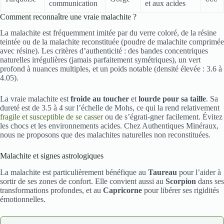
communication
et aux acides
Comment reconnaître une vraie malachite ?
La malachite est fréquemment imitée par du verre coloré, de la résine
teintée ou de la malachite reconstituée (poudre de malachite comprimée
avec résine). Les critères d’authenticité : des bandes concentriques
naturelles irrégulières (jamais parfaitement symétriques), un vert
profond à nuances multiples, et un poids notable (densité élevée : 3.6 à
4.05).
La vraie malachite est
froide au toucher
et
lourde pour sa taille
. Sa
dureté est de 3.5 à 4 sur l’échelle de Mohs, ce qui la rend relativement
fragile et susceptible de se casser
ou de s’égrati-gner facilement. Évitez
les chocs et les environnements acides. Chez Authentiques Minéraux,
nous ne proposons que des malachites naturelles non reconstituées.
Malachite et signes astrologiques
La malachite est particulièrement bénéfique au
Taureau
pour l’aider à
sortir de ses zones de confort. Elle convient aussi au
Scorpion
dans ses
transformations profondes, et au
Capricorne
pour libérer ses rigidités
émotionnelles.