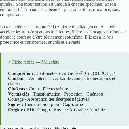
minéral. Son motif naturel est unique à chaque specimen. Et son
énergie est à l’image de sa beauté : puissante, transformatrice, sans
complaisance.
La malachite est surnommée la « pierre du changement » — elle
accélère les transformations intérieures, libère les blocages profonds et
donne le courage d’être pleinement soi-même. Elle est à la fois
protectrice et transformée, ancrée et élevante.
⚡ Fiche rapide — Malachite
Composition :
Carbonate de cuivre basé (Cu2CO3(OH)2)
Couleur :
Vert intense avec bandes concentriques noires et
claires
Chakras :
Cœur · Plexus solaire
Vertus clés :
Transformation · Protection · Guérison ·
Courage · Absorption des énergies négatives
Signes :
Taureau · Scorpion · Capricorne
Origine :
RDC Congo · Russie · Australie · Namibie
Les vertus de la malachite en lithothérapie