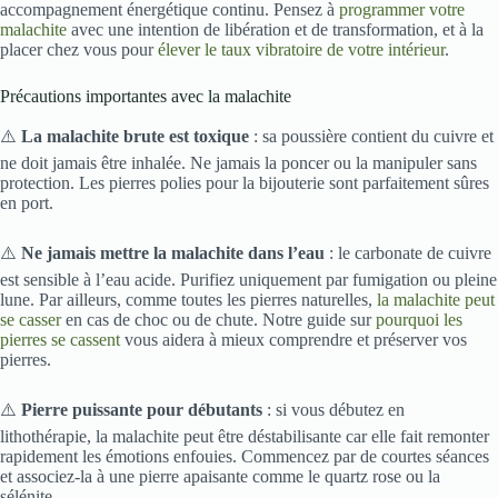
accompagnement énergétique continu. Pensez à
programmer votre
malachite
avec une intention de libération et de transformation, et à la
placer chez vous pour
élever le taux vibratoire de votre intérieur
.
Précautions importantes avec la malachite
⚠️
La malachite brute est toxique
: sa poussière contient du cuivre et
ne doit jamais être inhalée. Ne jamais la poncer ou la manipuler sans
protection. Les pierres polies pour la bijouterie sont parfaitement sûres
en port.
⚠️
Ne jamais mettre la malachite dans l’eau
: le carbonate de cuivre
est sensible à l’eau acide. Purifiez uniquement par fumigation ou pleine
lune. Par ailleurs, comme toutes les pierres naturelles,
la malachite peut
se casser
en cas de choc ou de chute. Notre guide sur
pourquoi les
pierres se cassent
vous aidera à mieux comprendre et préserver vos
pierres.
⚠️
Pierre puissante pour débutants
: si vous débutez en
lithothérapie, la malachite peut être déstabilisante car elle fait remonter
rapidement les émotions enfouies. Commencez par de courtes séances
et associez-la à une pierre apaisante comme le quartz rose ou la
sélénite.