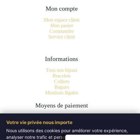
Mon compte
Mon espace client
Mon panier
Commander
Service client
Informations
Tous nos bijoux
Bracelets
Colliers
Bagues
Mentions légales
Moyens de paiement
Votre vie privée nous importe
Nous utilisons des cookies pour améliorer votre expérience,
analyser notre trafic et personnaliser les publicités. Vous
Copyright © 2026 Bijoux Pierres Naturelles | Lithothérapie -