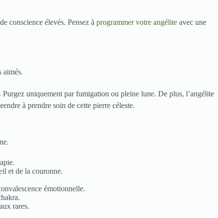
s de conscience élevés. Pensez à
programmer votre angélite
avec une
s aimés.
u. Purgez uniquement par fumigation ou pleine lune. De plus, l’angélite
endre à prendre soin de cette pierre céleste.
ne.
apie.
œil et de la couronne.
convalescence émotionnelle.
chakra.
aux rares.