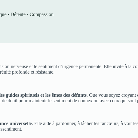
ique · Détente · Compassion
 tension nerveuse et le sentiment d’urgence permanente. Elle invite à la 
énité profonde et résistante.
s guides spirituels et les êmes des défunts
. Que vous soyez croyant o
vail de deuil pour maintenir le sentiment de connexion avec ceux qui sont p
ance universelle
. Elle aide à pardonner, à lâcher les rancœurs, à voir l
essentiment.