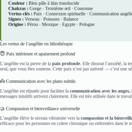
Couleur :
Bleu pâle à lilas translucide
Chakras :
Gorge · Troisième œil · Couronne
Vertus clés :
Paix · Connexion spirituelle · Communication angél
Signes :
Verseau · Poissons · Balance
Origine :
Pérou · Mexique · Egypte · Pologne
Les vertus de l’angélite en lithothérapie
😇 Paix intérieure et apaisement profond
L’angélite est la pierre de la
paix profonde
. Elle dissout l’anxiété, la
seul, que vous êtes soutenu. Cette paix n’est pas naïveté — c’est une sér
👼 Communication avec les plans subtils
L’angélite est réputée pour faciliter la
communication avec les anges, le
messages intuitifs arrivent clairement. Elle est très utilisée dans le tra
🤝 Compassion et bienveillance universelle
L’angélite élève le niveau vibratoire vers la
compassion et la bienveill
efficace pour les personnes en colere chronique ou enfermées dans le r