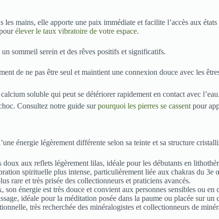
 les mains, elle apporte une paix immédiate et facilite l’accès aux état
 pour
élever le taux vibratoire de votre espace
.
un sommeil serein et des rêves positifs et significatifs.
iment de ne pas être seul et maintient une connexion douce avec les être
e calcium soluble qui peut se détériorer rapidement en contact avec l’ea
choc. Consultez notre guide sur
pourquoi les pierres se cassent
pour appr
ne énergie légèrement différente selon sa teinte et sa structure cristalli
 doux aux reflets légèrement lilas, idéale pour les débutants en lithothér
ration spirituelle plus intense, particulièrement liée aux chakras du 3e 
us rare et très prisée des collectionneurs et praticiens avancés.
son énergie est très douce et convient aux personnes sensibles ou en 
ssage, idéale pour la méditation posée dans la paume ou placée sur un 
onnelle, très recherchée des minéralogistes et collectionneurs de minér