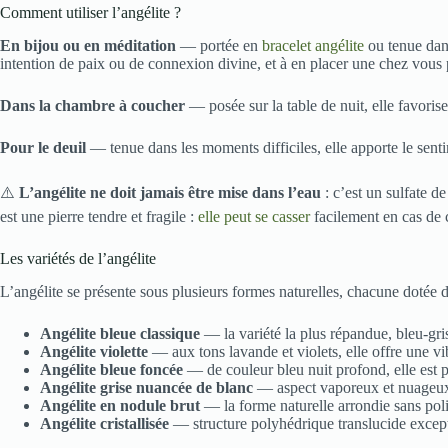
Comment utiliser l’angélite ?
En bijou ou en méditation
— portée en
bracelet angélite
ou tenue dans
intention de paix ou de connexion divine, et à en placer une chez vous
Dans la chambre à coucher
— posée sur la table de nuit, elle favorise 
Pour le deuil
— tenue dans les moments difficiles, elle apporte le sent
⚠️
L’angélite ne doit jamais être mise dans l’eau
: c’est un sulfate d
est une pierre tendre et fragile :
elle peut se casser
facilement en cas de 
Les variétés de l’angélite
L’angélite se présente sous plusieurs formes naturelles, chacune dotée d’u
Angélite bleue classique
— la variété la plus répandue, bleu-gris
Angélite violette
— aux tons lavande et violets, elle offre une vib
Angélite bleue foncée
— de couleur bleu nuit profond, elle est pl
Angélite grise nuancée de blanc
— aspect vaporeux et nuageux, 
Angélite en nodule brut
— la forme naturelle arrondie sans poli
Angélite cristallisée
— structure polyhédrique translucide excepti