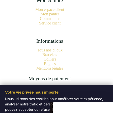
Mon compte
Mon espace client
Mon panier
Commander
Service client
Informations
Tous nos bijoux
Bracelets
Colliers
Bagues
Mentions légales
Moyens de paiement
Votre vie privée nous importe
Nous utilisons des cookies pour améliorer votre expérience,
analyser notre trafic et personnaliser les publicités. Vous
Copyright © 2026 Bijoux Pierres Naturelles | Lithothérapie -
Authentiques Minéraux - WordPress Theme by
Creative
pouvez accepter ou refuser les cookies non essentiels.