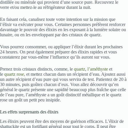
distillée ou minérale qui provient d’une source pure. Recouvrez le
verre et/ou mettez-le au réfrigérateur durant la nuit.
En faisant cela, canalisez toute votre intention sur la mission que
l’élixir va exécuter pour vous. Certaines personnes préfèrent renforcer
davantage le pouvoir des élixirs en les exposant à la lumière solaire ou
lunaire, ou en les enveloppant par des cristaux de quartz.
Vous pourrez consommer, ou appliquer l’élixir durant les prochaines
24 heures. On peut également préparer des élixirs rapides et vous
constaterez par vous-même l’influence qu’ils auront sur vous.
Prenez trois cristaux distincts, comme, le
quartz
,
l’améthyste
et
le
quartz rose
, et mettez chacun dans un récipient d’eau. Ajoutez aussi
un autre récipient d’eau pure qui vous servira de test. Patientez de 20 à
30 minutes, puis goûtez chacun d’eux. Vous allez découvrir qu’en
général le quartz présente une sapidité beaucoup plus fraîche que celle
de l’eau pure, l’améthyste a un goût distinctif métallique et le quartz
rose un goût un petit peu insipide.
Les effets surprenants des élixirs
Les élixirs peuvent être des moyens de guérison efficaces. L’élixir de
shattuckite est un fortifiant général pour tout le corps. Il peut être