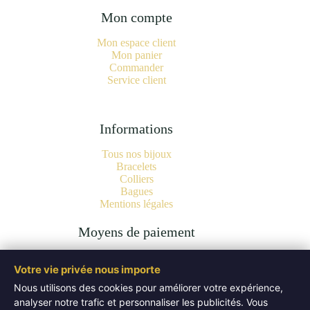
Mon compte
Mon espace client
Mon panier
Commander
Service client
Informations
Tous nos bijoux
Bracelets
Colliers
Bagues
Mentions légales
Moyens de paiement
Votre vie privée nous importe
Nous utilisons des cookies pour améliorer votre expérience,
analyser notre trafic et personnaliser les publicités. Vous
Copyright © 2026 Bijoux Pierres Naturelles | Lithothérapie -