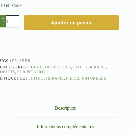
10 en stock
quantité
Ajouter au panier
de
Encens
Arbre
de
Vie
Naturel
–
Connexion
UGS :
EN-ARBR
et
CATÉGORIES :
GUIDE DES PIERRES
,
LITHOTHÉRAPIE
,
Élévation
OBJETS
,
PURIFICATION
Spirituelle
ÉTIQUETTES :
LITHOTHÉRAPIE
,
PIERRE NATURELLE
Description
Informations complémentaires