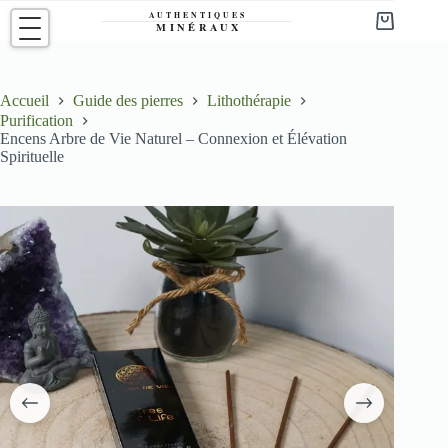
Passer
au
Panier
contenu
d’achat
Accueil
Guide des pierres
Lithothérapie
Purification
Encens Arbre de Vie Naturel – Connexion et Élévation
Spirituelle