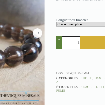
Longueur du bracelet
quantité
de
Bracelet
Quartz
Fumé
6mm
UGS :
BR-QFUM-6MM
CATÉGORIES :
BIJOUX
,
BRACE
Z
ÉTIQUETTES :
BRACELET
,
LI
FUMÉ