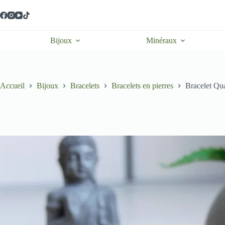
Passer
au
contenu
Bijoux
Minéraux
Accueil
Bijoux
Bracelets
Bracelets en pierres
Bracelet Q