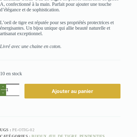
A, confectionné à la main. Parfait pour ajouter une touche
d’élégance et de sophistication.
L’oeil de tigre est réputée pour ses propriétés protectrices et
énergisantes. Un bijou unique qui allie beauté naturelle et
artisanat exceptionnel.
Livré avec une chaine en coton.
10 en stock
quantité
Ajouter au panier
de
Pendentif
Cœur
Oeil
de
Tigre
UGS :
PE-OTIG-02
CATÉGORIES :
BIJOUX
,
ŒIL DE TIGRE
,
PENDENTIFS
,