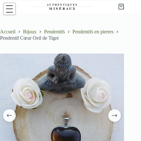
Passer
au
Panier
contenu
d’achat
Accueil
Bijoux
Pendentifs
Pendentifs en pierres
Pendentif Cœur Oeil de Tigre