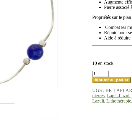
Augmente effic
Pierre associé 
Propriétés sur le plan
Combat les mal
Réputé pour se
Aide à réduire l
10 en stock
quantité
de
Ajouter au panier
Bracelet
argent
UGS :
BR-LAPI-A
lapis
pierres
,
Lapis-Lazuli
lazuli
Lazuli
,
Lithothérapie