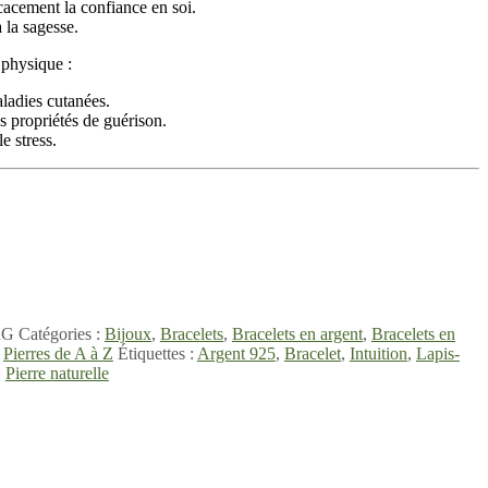
acement la confiance en soi.
à la sagesse.
 physique :
adies cutanées.
s propriétés de guérison.
e stress.
RG
Catégories :
Bijoux
,
Bracelets
,
Bracelets en argent
,
Bracelets en
,
Pierres de A à Z
Étiquettes :
Argent 925
,
Bracelet
,
Intuition
,
Lapis-
,
Pierre naturelle