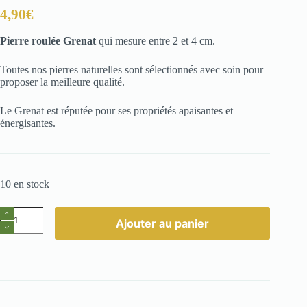
4,90
€
Pierre roulée
Grenat
qui mesure entre 2 et 4 cm.
Toutes nos pierres naturelles sont sélectionnés avec soin pour
proposer la meilleure qualité.
Le Grenat est réputée pour ses propriétés apaisantes et
énergisantes.
10 en stock
quantité
Ajouter au panier
de
Pierre
roulée
Grenat