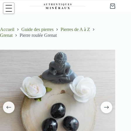
Passer
au
Panier
contenu
d’achat
Accueil
Guide des pierres
Pierres de A à Z
Grenat
Pierre roulée Grenat