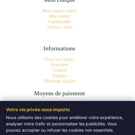
Mon espace client
Mon panier
Commander
Service client
Informations
Tous nos bijoux
Bracelets
Colliers
Bagues
Mentions légales
Moyens de paiement
Votre vie privée nous importe
Nous utilisons des cookies pour améliorer votre expérience,
analyser notre trafic et personnaliser les publicités. Vous
Copyright © 2026 Bijoux Pierres Naturelles | Lithothérapie -
Authentiques Minéraux - WordPress Theme by
Creative
pouvez accepter ou refuser les cookies non essentiels.