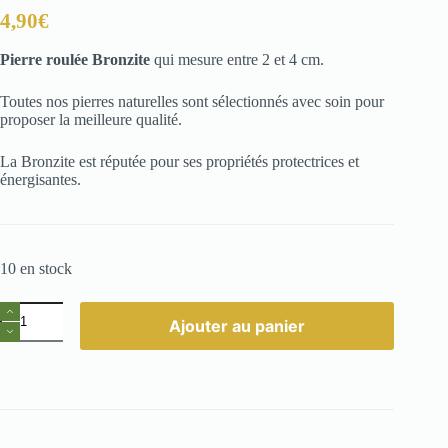
4,90
€
Pierre roulée Bronzite
qui mesure entre 2 et 4 cm.
Toutes nos pierres naturelles sont sélectionnés avec soin pour
proposer la meilleure qualité.
La Bronzite est réputée pour ses propriétés protectrices et
énergisantes.
10 en stock
quantité
Ajouter au panier
de
Pierre
roulée
Bronzite