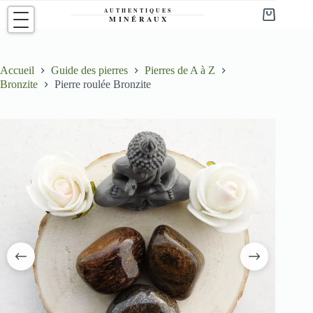
Passer
au
Panier
contenu
d’achat
Accueil
Guide des pierres
Pierres de A à Z
Bronzite
Pierre roulée Bronzite