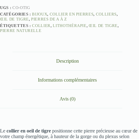
–
UGS :
CO-OTIG
Confiance
CATÉGORIES :
BIJOUX
,
COLLIER EN PIERRES
,
COLLIERS
,
et
ŒIL DE TIGRE
,
PIERRES DE A À Z
Courage
ÉTIQUETTES :
COLLIER
,
LITHOTHÉRAPIE
,
ŒIL DE TIGRE
,
PIERRE NATURELLE
Description
Informations complémentaires
Avis (0)
Le
collier en oeil de tigre
positionne cette pierre précieuse au cœur de
votre champ énergétique, à hauteur de la gorge ou du plexus selon