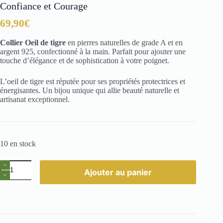
Confiance et Courage
69,90
€
Collier Oeil de tigre
en pierres naturelles de grade A et en
argent 925, confectionné à la main. Parfait pour ajouter une
touche d’élégance et de sophistication à votre poignet.
L’oeil de tigre est réputée pour ses propriétés protectrices et
énergisantes. Un bijou unique qui allie beauté naturelle et
artisanat exceptionnel.
10 en stock
quantité
Ajouter au panier
de
Collier
Œil
de
Tigre
Pierre
Naturelle