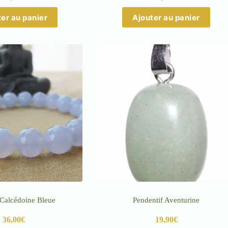
er au panier
Ajouter au panier
 Calcédoine Bleue
Pendentif Aventurine
36,00
€
19,90
€