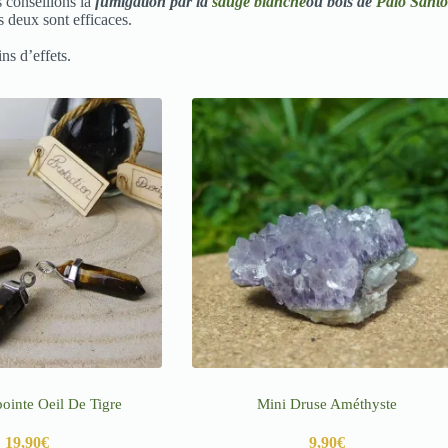
s conseillons la
fumigation par la
sauge blanche
ou bois de
Palo Santo
s deux sont efficaces.
ns d’effets.
pointe Oeil De Tigre
Mini Druse Améthyste
19,90
€
9,90
€