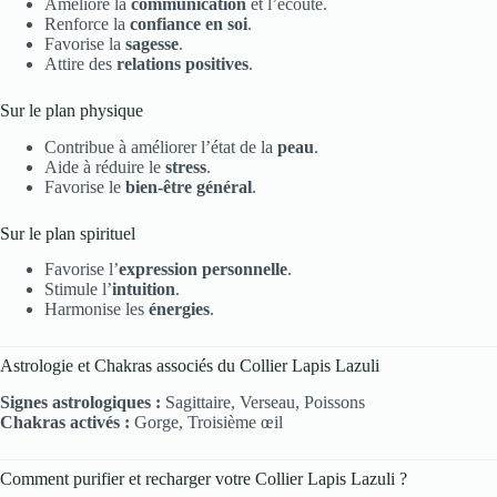
Améliore la
communication
et l’écoute.
Renforce la
confiance en soi
.
Favorise la
sagesse
.
Attire des
relations positives
.
Sur le plan physique
Contribue à améliorer l’état de la
peau
.
Aide à réduire le
stress
.
Favorise le
bien-être général
.
Sur le plan spirituel
Favorise l’
expression personnelle
.
Stimule l’
intuition
.
Harmonise les
énergies
.
Astrologie et Chakras associés du Collier Lapis Lazuli
Signes astrologiques :
Sagittaire, Verseau, Poissons
Chakras activés :
Gorge, Troisième œil
Comment purifier et recharger votre Collier Lapis Lazuli ?