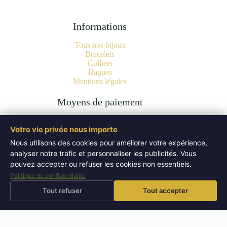
Informations
Tous nos bijoux
Bracelets
Colliers
Bagues
Mentions légales
Moyens de paiement
Votre vie privée nous importe
Nous utilisons des cookies pour améliorer votre expérience,
analyser notre trafic et personnaliser les publicités. Vous
Copyright © 2026 Bijoux Pierres Naturelles | Lithothérapie -
Authentiques Minéraux - WordPress Theme by
Creative
pouvez accepter ou refuser les cookies non essentiels.
Themes
.
Politique de confidentialité
Tout refuser
Tout accepter
⚡
🚚
Livraison offerte
dès 50 EUR
Expédition sous 72h
Retours sous 14 jours
↩