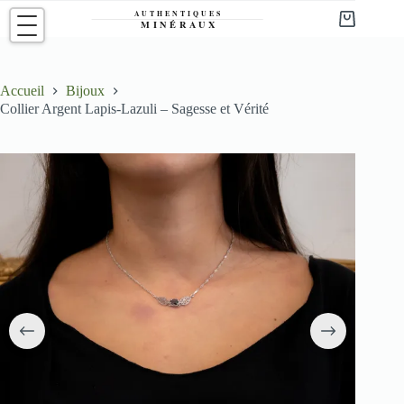
Passer
au
Panier
contenu
d’achat
Accueil
Bijoux
Collier Argent Lapis-Lazuli – Sagesse et Vérité