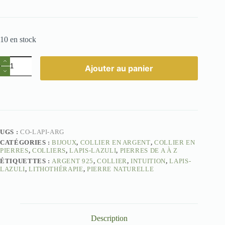
10 en stock
quantité
Ajouter au panier
de
Collier
Argent
Lapis-
Lazuli
–
Sagesse
et
UGS :
CO-LAPI-ARG
Vérité
CATÉGORIES :
BIJOUX
,
COLLIER EN ARGENT
,
COLLIER EN
PIERRES
,
COLLIERS
,
LAPIS-LAZULI
,
PIERRES DE A À Z
ÉTIQUETTES :
ARGENT 925
,
COLLIER
,
INTUITION
,
LAPIS-
LAZULI
,
LITHOTHÉRAPIE
,
PIERRE NATURELLE
Description