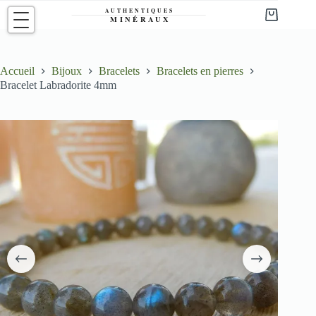
Passer
au
Panier
contenu
d’achat
Accueil
Bijoux
Bracelets
Bracelets en pierres
Bracelet Labradorite 4mm