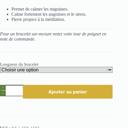
Permet de calmer les migraines.
Calme fortement les angoisses et le stress.
Pierre propice à la méditation.
Pour un bracelet sur-mesure notez votre tour de poignet en
note de commande.
Longueur du bracelet
quantité
Ajouter au panier
de
Bracelet
Labradorite
4mm
UGS :
BR-LABR-4MM