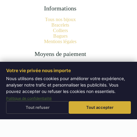
Informations
Tous nos bijoux
Bracelets
Colliers
Bagues
Mentions légales
Moyens de paiement
Votre vie privée nous importe
Nous utilisons des cookies pour améliorer votre expérience,
analyser notre trafic et personnaliser les publicités. Vous
Copyright © 2026 Bijoux Pierres Naturelles | Lithothérapie -
Authentiques Minéraux - WordPress Theme by
Creative
pouvez accepter ou refuser les cookies non essentiels.
Themes
.
Politique de confidentialité
Tout refuser
Tout accepter
⚡
🚚
Livraison offerte
dès 50 EUR
Expédition sous 72h
Retours sous 14 jours
↩
⭐
🔬
Pierres testées
en boutique
📜
Bijoux certifiés
laboratoire
4,9/5
– 52 avis Google