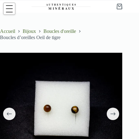
Passer
au
Panier
contenu
d’achat
Accueil
Bijoux
Boucles d'oreille
Boucles d’oreilles Oeil de tigre