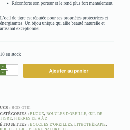
Réconforte son porteur et le rend plus fort mentalement.
L’oeil de tigre est réputée pour ses propriétés protectrices et
énergisantes. Un bijou unique qui allie beauté naturelle et
artisanat exceptionnel.
10 en stock
quantité
Ajouter au panier
de
Boucles
d'oreilles
Oeil
de
tigre
UGS :
BOD-OTIG
CATÉGORIES :
BIJOUX
,
BOUCLES D'OREILLE
,
ŒIL DE
TIGRE
,
PIERRES DE A À Z
ÉTIQUETTES :
BOUCLES D'OREILLES
,
LITHOTHÉRAPIE
,
ŒIL DE TIGRE
,
PIERRE NATURELLE