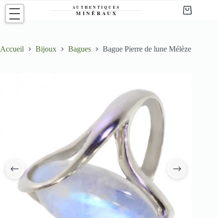
Passer
au
Panier
contenu
d’achat
Accueil
Bijoux
Bagues
Bague Pierre de lune Mélèze
‹
›