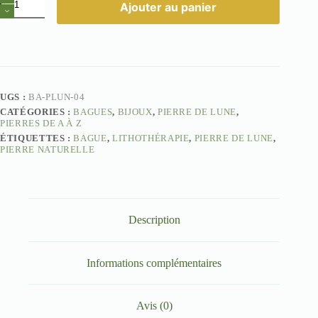
Ajouter au panier
de
Bague
Pierre
de
lune
Mélèze
UGS :
BA-PLUN-04
CATÉGORIES :
BAGUES
,
BIJOUX
,
PIERRE DE LUNE
,
PIERRES DE A À Z
ÉTIQUETTES :
BAGUE
,
LITHOTHÉRAPIE
,
PIERRE DE LUNE
,
PIERRE NATURELLE
Description
Informations complémentaires
Avis (0)