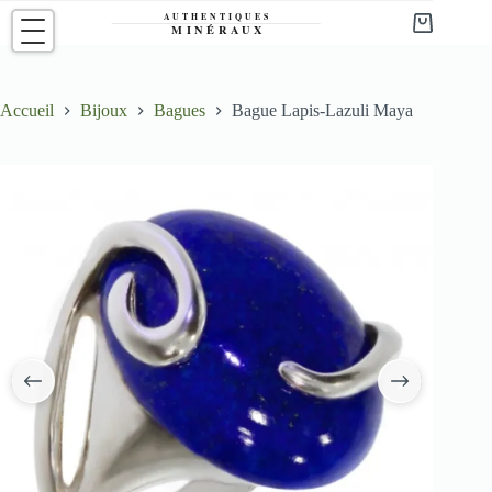
Passer
au
Panier
contenu
d’achat
Accueil
Bijoux
Bagues
Bague Lapis-Lazuli Maya
‹
›