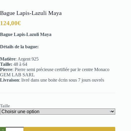
Bague Lapis-Lazuli Maya
124,00
€
Bague Lapis-Lazuli Maya
Détails de la bague:
Matière
: Argent 925
Taille:
48 à 64
Pierre
: Pierre semi précieuse certifiée par le centre Monaco
GEM LAB SARL
Livraison
: livré dans une boite écrin sous 7 jours ouvrés
Taille
quantité