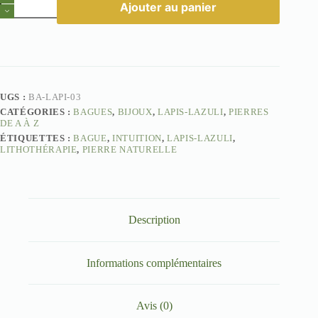
Ajouter au panier
de
Bague
Lapis-
Lazuli
Maya
UGS :
BA-LAPI-03
CATÉGORIES :
BAGUES
,
BIJOUX
,
LAPIS-LAZULI
,
PIERRES
DE A À Z
ÉTIQUETTES :
BAGUE
,
INTUITION
,
LAPIS-LAZULI
,
LITHOTHÉRAPIE
,
PIERRE NATURELLE
Description
Informations complémentaires
Avis (0)