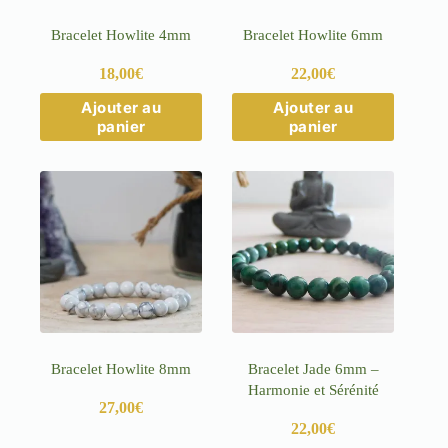
du
du
produit
produit
Bracelet Howlite 4mm
Bracelet Howlite 6mm
18,00
€
22,00
€
Ce
Ce
Ajouter au
Ajouter au
produit
produit
panier
panier
a
a
plusieurs
plusieurs
variations.
variations.
Les
Les
options
options
peuvent
peuvent
être
être
choisies
choisies
sur
sur
la
la
page
page
du
du
produit
produit
Bracelet Howlite 8mm
Bracelet Jade 6mm –
Harmonie et Sérénité
27,00
€
22,00
€