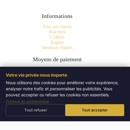
Informations
Tous nos bijoux
Bracelets
Colliers
Bagues
Mentions légales
Moyens de paiement
Votre vie privée nous importe
Nous utilisons des cookies pour améliorer votre expérience,
analyser notre trafic et personnaliser les publicités. Vous
Copyright © 2026 Bijoux Pierres Naturelles | Lithothérapie -
Authentiques Minéraux - WordPress Theme by
Creative
pouvez accepter ou refuser les cookies non essentiels.
Themes
.
Politique de confidentialité
Tout refuser
Tout accepter
⚡
🚚
Livraison offerte
dès 50 EUR
Expédition sous 72h
Retours sous 14 jours
↩