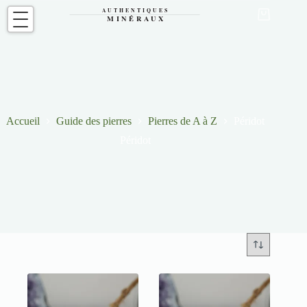
Passer
au
Panier
contenu
d’achat
Accueil
Guide des pierres
Pierres de A à Z
Péridot
Péridot