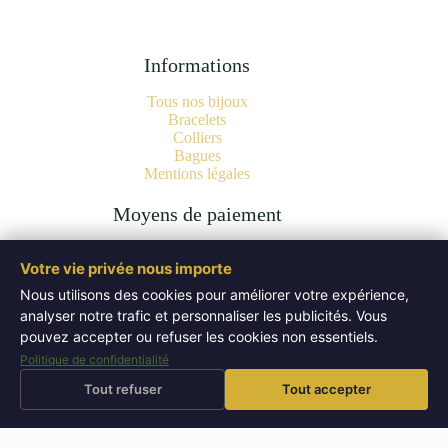
Informations
Tous nos bijoux
Bracelets
Colliers
Bagues
Mentions légales
Moyens de paiement
Votre vie privée nous importe
Nous utilisons des cookies pour améliorer votre expérience,
analyser notre trafic et personnaliser les publicités. Vous
Copyright © 2026 Bijoux Pierres Naturelles | Lithothérapie -
Authentiques Minéraux - WordPress Theme by
Creative
pouvez accepter ou refuser les cookies non essentiels.
Themes
.
Politique de confidentialité
Tout refuser
Tout accepter