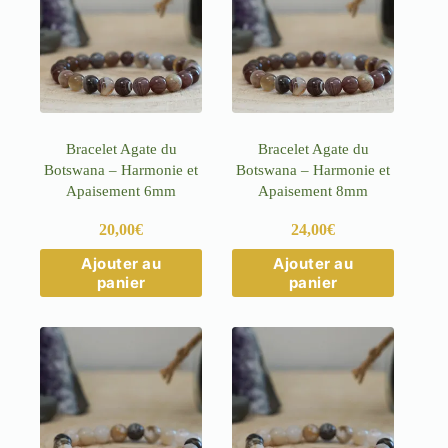
Bracelet Agate du
Bracelet Agate du
Botswana – Harmonie et
Botswana – Harmonie et
Apaisement 6mm
Apaisement 8mm
20,00
€
24,00
€
Ce
Ce
Ajouter au
Ajouter au
produit
produit
panier
panier
a
a
plusieurs
plusieurs
variations.
variations.
Les
Les
options
options
peuvent
peuvent
être
être
choisies
choisies
sur
sur