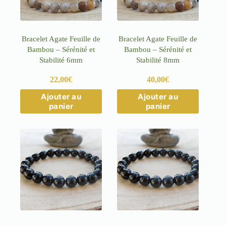
la
la
page
page
du
du
produit
produit
Bracelet Agate Feuille de
Bracelet Agate Feuille de
Bambou – Sérénité et
Bambou – Sérénité et
Stabilité 6mm
Stabilité 8mm
22,00
€
40,00
€
Ce
Ce
Ajouter au
Ajouter au
produit
produit
panier
panier
a
a
plusieurs
plusieurs
variations.
variations.
Les
Les
options
options
peuvent
peuvent
être
être
choisies
choisies
sur
sur
la
la
page
page
du
du
produit
produit