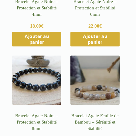
Bracelet Agate Noire –
Bracelet Agate Noire –
Protection et Stabilité
Protection et Stabilité
4mm
6mm
18,00
€
22,00
€
Ce
Ce
Ajouter au
Ajouter au
produit
produit
panier
panier
a
a
plusieurs
plusieurs
variations.
variations.
Les
Les
options
options
peuvent
peuvent
être
être
choisies
choisies
sur
sur
la
la
page
page
du
du
produit
produit
Bracelet Agate Noire –
Bracelet Agate Feuille de
Protection et Stabilité
Bambou – Sérénité et
8mm
Stabilité