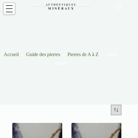
Passer
au
Panier
contenu
d’achat
Accueil
Guide des pierres
Pierres de A à Z
Agate
Agate