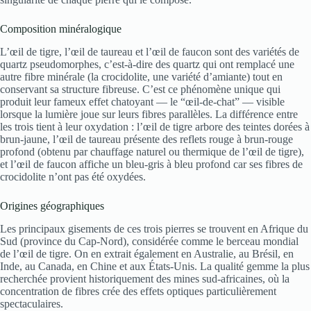
Composition minéralogique
L’œil de tigre, l’œil de taureau et l’œil de faucon sont des variétés de
quartz pseudomorphes, c’est-à-dire des quartz qui ont remplacé une
autre fibre minérale (la crocidolite, une variété d’amiante) tout en
conservant sa structure fibreuse. C’est ce phénomène unique qui
produit leur fameux effet chatoyant — le “œil-de-chat” — visible
lorsque la lumière joue sur leurs fibres parallèles. La différence entre
les trois tient à leur oxydation : l’œil de tigre arbore des teintes dorées à
brun-jaune, l’œil de taureau présente des reflets rouge à brun-rouge
profond (obtenu par chauffage naturel ou thermique de l’œil de tigre),
et l’œil de faucon affiche un bleu-gris à bleu profond car ses fibres de
crocidolite n’ont pas été oxydées.
Origines géographiques
Les principaux gisements de ces trois pierres se trouvent en Afrique du
Sud (province du Cap-Nord), considérée comme le berceau mondial
de l’œil de tigre. On en extrait également en Australie, au Brésil, en
Inde, au Canada, en Chine et aux États-Unis. La qualité gemme la plus
recherchée provient historiquement des mines sud-africaines, où la
concentration de fibres crée des effets optiques particulièrement
spectaculaires.