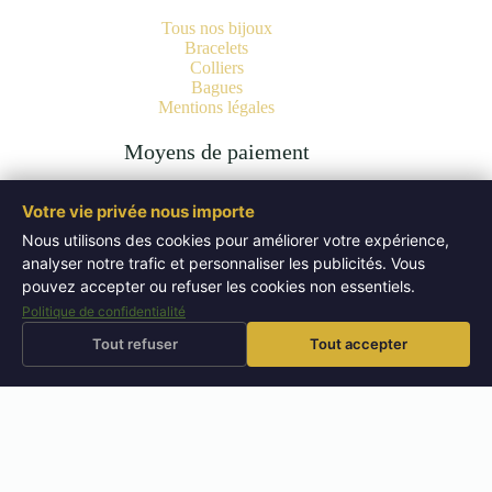
Tous nos bijoux
Bracelets
Colliers
Bagues
Mentions légales
Moyens de paiement
Votre vie privée nous importe
Nous utilisons des cookies pour améliorer votre expérience,
analyser notre trafic et personnaliser les publicités. Vous
Copyright © 2026 Bijoux Pierres Naturelles | Lithothérapie -
Authentiques Minéraux - WordPress Theme by
Creative
pouvez accepter ou refuser les cookies non essentiels.
Themes
.
Politique de confidentialité
Tout refuser
Tout accepter
⚡
🚚
Livraison offerte
dès 50 EUR
Expédition sous 72h
Retours sous 14 jours
↩
⭐
🔬
Pierres testées
en boutique
📜
Bijoux certifiés
laboratoire
4,9/5
– 52 avis Google
BOUTIQUE PIERRES NATURELLES — AIX-EN-PROVENCE